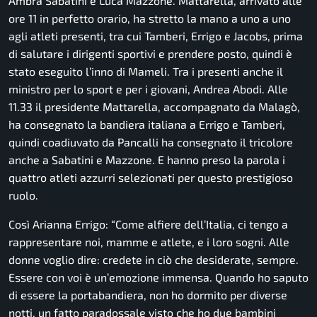
Ambra Sabatini e Luca Mazzone. Mattarella, arrivato alle
ore 11 in perfetto orario, ha stretto la mano a uno a uno
agli atleti presenti, tra cui Tamberi, Errigo e Jacobs, prima
di salutare i dirigenti sportivi e prendere posto, quindi è
stato eseguito l’inno di Mameli. Tra i presenti anche il
ministro per lo sport e per i giovani, Andrea Abodi. Alle
11.33 il presidente Mattarella, accompagnato da Malagò,
ha consegnato la bandiera italiana a Errigo e Tamberi,
quindi coadiuvato da Pancalli ha consegnato il tricolore
anche a Sabatini e Mazzone. E hanno preso la parola i
quattro atleti azzurri selezionati per questo prestigioso
ruolo.
Così Arianna Errigo:
“Come alfiere dell’Italia, ci tengo a
rappresentare noi, mamme e atlete, e i loro sogni. Alle
donne voglio dire: credete in ciò che desiderate, sempre.
Essere con voi è un’emozione immensa. Quando ho saputo
di essere la portabandiera, non ho dormito per diverse
notti, un fatto paradossale visto che ho due bambini