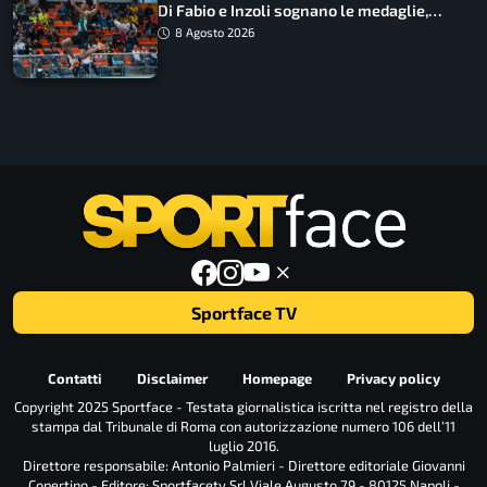
Di Fabio e Inzoli sognano le medaglie,
Castellani e Succo in finale
8 Agosto 2026
Sportface TV
Contatti
Disclaimer
Homepage
Privacy policy
Copyright 2025 Sportface - Testata giornalistica iscritta nel registro della
stampa dal Tribunale di Roma con autorizzazione numero 106 dell’11
luglio 2016.
Direttore responsabile: Antonio Palmieri - Direttore editoriale Giovanni
Copertino - Editore: Sportfacetv Srl Viale Augusto 79 - 80125 Napoli -