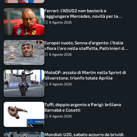
Ferrari: l’ADUO2 non basterà a
raggiungere Mercedes, novità per la
Macarena
8 Agosto 2026
Europei nuoto, Senna d’argento: l’Italia
sfiora l’oro nella staffetta, Paltrinieri da
urlo, il bilancio azzurro
8 Agosto 2026
MotoGP: assolo di Martin nella Sprint di
Silverstone, trionfo totale Aprilia
8 Agosto 2026
Tuffi, doppio argento a Parigi: brillano
Barnabà e Cosetti
8 Agosto 2026
Mondiali U20, sabato azzurro da brividi: