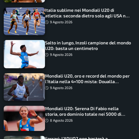
Italia sublime nei Mondiali U20 di
atletica: seconda dietro solo agli USA nel
medagliere
9 Agosto 2026
Salto in lungo, Inzoli campione del mondo
U20: basta un centimetro
9 Agosto 2026
Mondiali U20, oro e record del mondo per
l’Italia nella 4×100 mista: Doualla
straordinaria
9 Agosto 2026
Mondiali U20: Serena Di Fabio nella
storia, oro dominio totale nei 5000 di
marcia
8 Agosto 2026
Ferrari: l’ADUO2 non basterà a