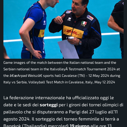
Game images of the match between the Italian national team and the
Serbian national team in the ItalvolleyÂ Testmatch Tournament 2024 at
the â€œArpad Weiszâ€ sports hall Cavalese (TN) - 12 May 2024 during
Italy vs Serbia, Volleyball Test Match in Cavalese, Italy, May 12 2024
La federazione internazionale ha ufficializzato oggi le
date e le sedi dei
sorteggi
per i gironi dei tornei olimpici di
pallavolo che si disputeranno a Parigi dal 27 luglio all’11
agosto 2024. Il sorteggio del torneo femminile si terrà a
Bangkok (Thailandia) mercoledì
19 giugno
alle ore 13