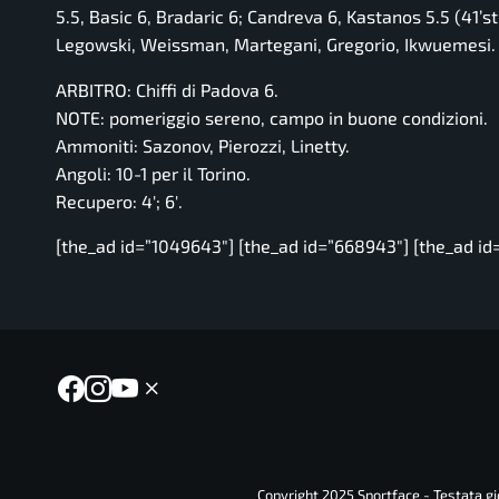
5.5, Basic 6, Bradaric 6; Candreva 6, Kastanos 5.5 (41’st
Legowski, Weissman, Martegani, Gregorio, Ikwuemesi. A
ARBITRO: Chiffi di Padova 6.
NOTE: pomeriggio sereno, campo in buone condizioni.
Ammoniti: Sazonov, Pierozzi, Linetty.
Angoli: 10-1 per il Torino.
Recupero: 4′; 6′.
[the_ad id=”1049643″] [the_ad id=”668943″] [the_ad id
Copyright 2025 Sportface - Testata gio