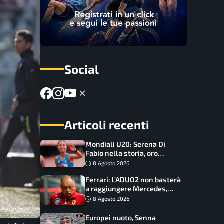
Social
Articoli recenti
Mondiali U20: Serena Di
Fabio nella storia, oro
dominio totale nei 5000 di
8 Agosto 2026
marcia
Ferrari: l’ADUO2 non basterà
a raggiungere Mercedes,
novità per la Macarena
8 Agosto 2026
Europei nuoto, Senna