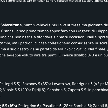
s Salernitana as part of Italian Serie A, football match at Stadio Olimpico Gr
o-Salernitana,
match valevole per la ventitreesima giornata de
Grande Torino primo tempo soporifero con i ragazzi di Filippo
rino che non riesce a sfondare e creare occasioni. Nella ripres
cambi, ma i padroni di casa collezionano corner senza riuscire
, ma il suo destro viene parato da Milinkovic-Savic. Nel finale,
 che avrebbe voluto dire tre punti. E invece scialbo 0-0 e un p
Pellegri 5.5), Sazonov 5 (35’st Lovato sv), Rodriguez 6 (43’pt M
.5; Vlasic 5.5 (20’st Djidji 6); Sanabria 5, Zapata 5.5. In panchin
.
 6.5 (16’st Pellegrino 6), Pasalidis 6 (28’st Sambia 6); Zanoli 