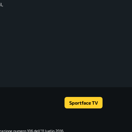
l,
Sportface TV
zazione numero 106 dell’11 luglio 2016.