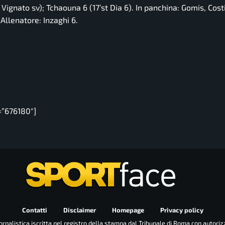
 Vignato sv); Tchaouna 6 (17’st Dia 6). In panchina: Gomis, Costi
llenatore: Inzaghi 6.
=”676180″]
Contatti
Disclaimer
Homepage
Privacy policy
rnalistica iscritta nel registro della stampa dal Tribunale di Roma con autoriz