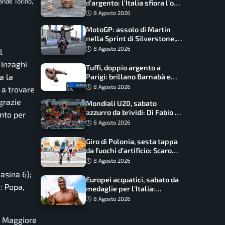
ande Torino,
d’argento: l’Italia sfiora l’oro
nella staffetta, Paltrinieri
8 Agosto 2026
da urlo, il bilancio azzurro
MotoGP: assolo di Martin
nella Sprint di Silverstone,
trionfo totale Aprilia
8 Agosto 2026
l
 Inzaghi
Tuffi, doppio argento a
a la
Parigi: brillano Barnabà e
Cosetti
8 Agosto 2026
 a trovare
 grazie
Mondiali U20, sabato
azzurro da brividi: Di Fabio e
unto per
Inzoli sognano le medaglie,
8 Agosto 2026
Castellani e Succo in finale
Giro di Polonia, sesta tappa
da fuochi d’artificio: Scaroni
può attaccare la maglia di
8 Agosto 2026
Lemmen
asina 6);
Europei acquatici, sabato da
a: Popa,
medaglie per l’Italia:
Paltrinieri guida la staffetta,
8 Agosto 2026
Barnabà sogna l’oro dalle
grandi altezze
6, Maggiore