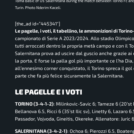
Toma Basic of Us Salernitana during the match between Torino Fc and U
Turin. Photo Nderim Kaceli.
[the_ad id=”445341″]
Le pagelle, i voti, il tabellino, le ammonizioni di Torin
campionato di Serie A 2023/2024. Allo stadio Olimpico 
tutti arroccati dentro la propria metà campo e con il To
Salernitana prova ad uscire dal guscio anche grazie ai 
la porta. E forse la palla gol più importante ce l’ha Dia
all’ennesimo corner conquistato, il Torino spreca il gol
parte che fa più felice sicuramente la Salernitana.
LE PAGELLE E I VOTI
TORINO (3-4-1-2)
: Milinkovic-Savic 6; Tameze 6 (20’st 
Bellanova 6.5, Ricci 6 (35’st Ilic sv), Linetty 6, Lazaro 6
Passador, Vojvoda, Gineitis, Okereke. Allenatore: Juric 6
SALERNITANA (3-4-2-1)
: Ochoa 6; Pierozzi 6.5, Boateng