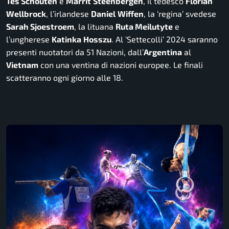
Tes Schouten
e
Marrit
Steenbergen
, il tedesco
Florian
Wellbrock
, l’irlandese
Daniel
Wiffen
, la ‘regina’ svedese
Sarah Sjoestroem
, la lituana
Ruta Meilutyte
e
l’ungherese
Katinka
Hosszu
. Al ‘Settecolli’ 2024 saranno
presenti nuotatori da 51 Nazioni, dall’
Argentina
al
Vietnam
con una ventina di nazioni europee. Le finali
scatteranno ogni giorno alle 18.