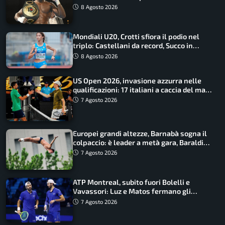
lupo
8 Agosto 2026
Mondiali U20, Crotti sfiora il podio nel
triplo: Castellani da record, Succo in
finale
8 Agosto 2026
US Open 2026, invasione azzurra nelle
qualificazioni: 17 italiani a caccia del main
draw
7 Agosto 2026
Europei grandi altezze, Barnabà sogna il
colpaccio: è leader a metà gara, Baraldi
ancora in corsa
7 Agosto 2026
ATP Montreal, subito fuori Bolelli e
Vavassori: Luz e Matos fermano gli
azzurri
7 Agosto 2026