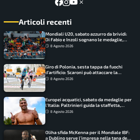
Articoli recenti
Mondiali U20, sabato azzurro da brividi:
Di Fabio e Inzoli sognano le medaglie,
Castellani e Succo in finale
8 Agosto 2026
Giro di Polonia, sesta tappa da fuochi
d’artificio: Scaroni può attaccare la
maglia di Lemmen
8 Agosto 2026
Europei acquatici, sabato da medaglie per
l’Italia: Paltrinieri guida la staffetta,
Barnabà sogna l’oro dalle grandi altezze
8 Agosto 2026
Oliha sfida McKenna per il Mondiale IBF:
a Dublino serve l’impresa nella tana del