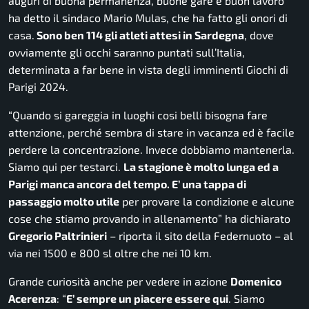
auguri di buona permanenza, buone gare e buon lavoro
”
ha detto il sindaco Mario Mulas, che ha fatto gli onori di
casa.
Sono ben 114 gli atleti attesi in Sardegna
, dove
ovviamente gli occhi saranno puntati sull’Italia,
determinata a far bene in vista degli imminenti Giochi di
Parigi 2024.
“
Quando si gareggia in luoghi cosi belli bisogna fare
attenzione, perché sembra di stare in vacanza ed è facile
perdere la concentrazione. Invece dobbiamo mantenerla.
Siamo qui per testarci.
La stagione è molto lunga ed a
Parigi manca ancora del tempo. E’ una tappa di
passaggio molto utile
per provare la condizione e alcune
cose che stiamo provando in allenamento
” ha dichiarato
Gregorio Paltrinieri
– riporta il sito della
Federnuoto
– al
via nei 1500 e 800 sl oltre che nei 10 km.
Grande curiosità anche per vedere in azione
Domenico
Acerenza
: “
E’ sempre un piacere essere qui
. Siamo