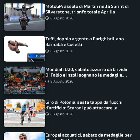
MotoGP: assolo di Martin nella Sprint di
Silverstone, trionfo totale Aprilia
8 Agosto 2026
Tuffi, doppio argento a Parigi: brillano
Barnabà e Cosetti
8 Agosto 2026
Mondiali U20, sabato azzurro da brividi:
Di Fabio e Inzoli sognano le medaglie,
Castellani e Succo in finale
8 Agosto 2026
Giro di Polonia, sesta tappa da fuochi
d’artificio: Scaroni può attaccare la
maglia di Lemmen
8 Agosto 2026
Europei acquatici, sabato da medaglie per