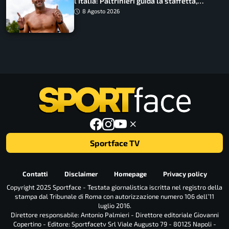
l’Italia: Paltrinieri guida la staffetta,
Barnabà sogna l’oro dalle grandi altezze
8 Agosto 2026
Sportface TV
Contatti
Disclaimer
Homepage
Privacy policy
Copyright 2025 Sportface - Testata giornalistica iscritta nel registro della
stampa dal Tribunale di Roma con autorizzazione numero 106 dell’11
luglio 2016.
Direttore responsabile: Antonio Palmieri - Direttore editoriale Giovanni
Copertino - Editore: Sportfacetv Srl Viale Augusto 79 - 80125 Napoli -