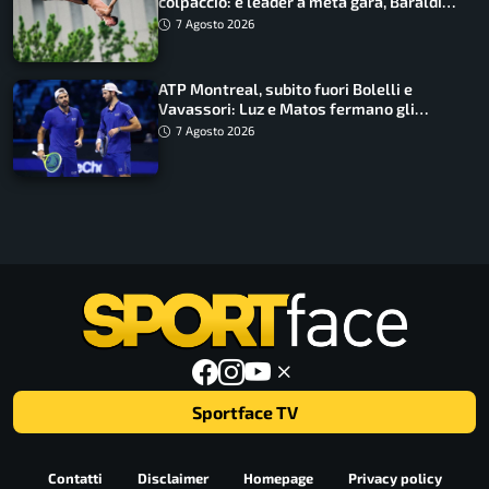
colpaccio: è leader a metà gara, Baraldi
ancora in corsa
7 Agosto 2026
ATP Montreal, subito fuori Bolelli e
Vavassori: Luz e Matos fermano gli
azzurri
7 Agosto 2026
Sportface TV
Contatti
Disclaimer
Homepage
Privacy policy