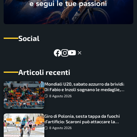
Social
Articoli recenti
Mondiali U20, sabato azzurro da brividi:
Di Fabio e Inzoli sognano le medaglie,
Castellani e Succo in finale
8 Agosto 2026
Giro di Polonia, sesta tappa da fuochi
d’artificio: Scaroni può attaccare la
maglia di Lemmen
8 Agosto 2026