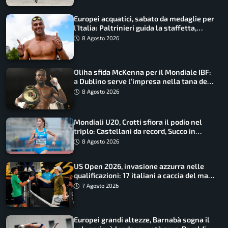
Europei acquatici, sabato da medaglie per
l’Italia: Paltrinieri guida la staffetta,
Barnabà sogna l’oro dalle grandi altezze
8 Agosto 2026
Oliha sfida McKenna per il Mondiale IBF:
a Dublino serve l’impresa nella tana del
lupo
8 Agosto 2026
Mondiali U20, Crotti sfiora il podio nel
triplo: Castellani da record, Succo in
finale
8 Agosto 2026
US Open 2026, invasione azzurra nelle
qualificazioni: 17 italiani a caccia del main
draw
7 Agosto 2026
Europei grandi altezze, Barnabà sogna il