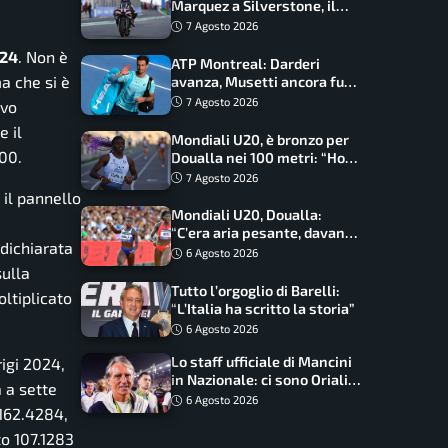
Marquez a Silverstone, il
programma e gli orari
7 Agosto 2026
024
. Non è
ATP Montreal: Darderi
a che si è
avanza, Musetti ancora fuori
con Jodar
7 Agosto 2026
ovo
 il
Mondiali U20, è bronzo per
00.
Doualla nei 100 metri: “Ho
scacciato l’ansia”
7 Agosto 2026
 il pannello
Mondiali U20, Doualla:
“C’era aria pesante, davano
 dichiarata
le mascherine! Finale? Non
6 Agosto 2026
ho nulla da perdere”
sulla
Tutto l’orgoglio di Barelli:
ltiplicato
“L’Italia ha scritto la storia”
6 Agosto 2026
Lo staff ufficiale di Mancini
rigi 2024,
in Nazionale: ci sono Oriali e
 a sette
Bonucci, confermato un
6 Agosto 2026
 162.4284,
ritorno
to 107.1283