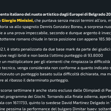
nto italiano del nuoto artistico dagli Europei di Belgrado 2
o
Giorgio Minisini,
che puntava senza mezzi termini all’oro, m
ittoria va allo spagnolo Dennis Gonzalez Boneu, a sorpresa nu
e a una prova impeccabile, secondo e dunque argento è invece
ntottenne romano chiude in terza posizione con appena 185.98
2.1, è stato penalizzato da due base mark da parte dei giudici:
sive negli ibridi e non basta l’ottimo punteggio di 93.8000
è un moltiplicatore per gli elementi che rimpiazza la difficoltà
e tecnico, venga considerata non conforme a quanto indicato 
cevuto un punteggio basato sulla difficoltà dichiarata, ma mo
re al ribasso il determinato punteggio.
e scorse settimane è anche stato escluso dalle Olimpiadi di Pa
el programma dei Giochi. Tornando alla finale odierna, aperta
ala con 167.1733, quinto lo svedese David Martinez Delgado in
nfine pessima la performance del bulgaro Dimitar Isaev: soltan