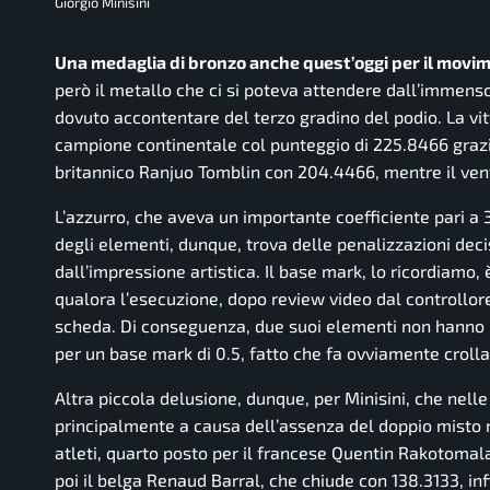
Giorgio Minisini
Una medaglia di bronzo anche quest’oggi per il movime
però il metallo che ci si poteva attendere dall’immens
dovuto accontentare del terzo gradino del podio. La v
campione continentale col punteggio di 225.8466 grazi
britannico Ranjuo Tomblin con 204.4466, mentre il ve
L’azzurro, che aveva un importante coefficiente pari a 3
degli elementi, dunque, trova delle penalizzazioni deci
dall’impressione artistica. Il base mark, lo ricordiamo, 
qualora l’esecuzione, dopo review video dal controllor
scheda. Di conseguenza, due suoi elementi non hanno ri
per un base mark di 0.5, fatto che fa ovviamente crolla
Altra piccola delusione, dunque, per Minisini, che nell
principalmente a causa dell’assenza del doppio misto n
atleti, quarto posto per il francese Quentin Rakotomal
poi il belga Renaud Barral, che chiude con 138.3133, i