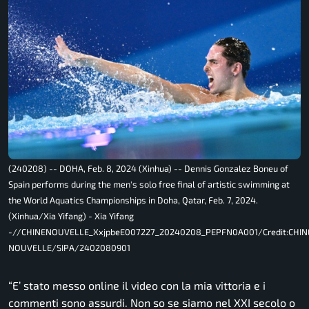
(240208) -- DOHA, Feb. 8, 2024 (Xinhua) -- Dennis Gonzalez Boneu of
Spain performs during the men's solo free final of artistic swimming at
the World Aquatics Championships in Doha, Qatar, Feb. 7, 2024.
(Xinhua/Xia Yifang) - Xia Yifang
-//CHINENOUVELLE_XxjpbeE007227_20240208_PEPFN0A001/Credit:CHIN
NOUVELLE/SIPA/2402080901
“E’ stato messo online il video con la mia vittoria e i
commenti sono assurdi. Non so se siamo nel XXI secolo o