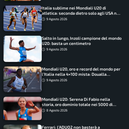
Italia sublime nei Mondiali U20 di
atletica: seconda dietro solo agli USA nel
medagliere
9 Agosto 2026
Salto in lungo, Inzoli campione del mondo
U20: basta un centimetro
9 Agosto 2026
Mondiali U20, oro e record del mondo per
l’Italia nella 4×100 mista: Doualla
straordinaria
9 Agosto 2026
Mondiali U20: Serena Di Fabio nella
storia, oro dominio totale nei 5000 di
marcia
8 Agosto 2026
Ferrari: l’ADUO2 non basterà a