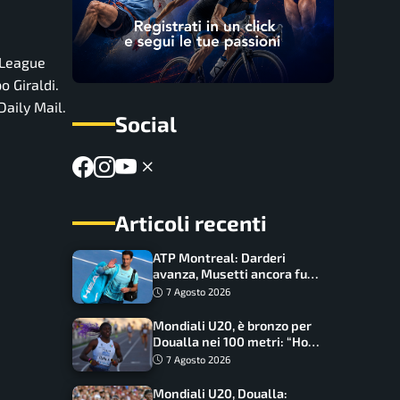
 League
o Giraldi.
Daily Mail.
Social
Articoli recenti
ATP Montreal: Darderi
avanza, Musetti ancora fuori
con Jodar
7 Agosto 2026
Mondiali U20, è bronzo per
Doualla nei 100 metri: “Ho
scacciato l’ansia”
7 Agosto 2026
Mondiali U20, Doualla: