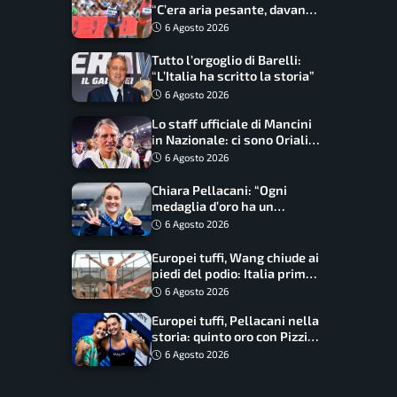
“C’era aria pesante, davano
le mascherine! Finale? Non
6 Agosto 2026
ho nulla da perdere”
Tutto l’orgoglio di Barelli:
“L’Italia ha scritto la storia”
6 Agosto 2026
Lo staff ufficiale di Mancini
in Nazionale: ci sono Oriali e
Bonucci, confermato un
6 Agosto 2026
ritorno
Chiara Pellacani: “Ogni
medaglia d’oro ha un
significato diverso. Ho fatto
6 Agosto 2026
il salto di qualità”
Europei tuffi, Wang chiude ai
piedi del podio: Italia prima
nel medagliere
6 Agosto 2026
Europei tuffi, Pellacani nella
storia: quinto oro con Pizzini
nel sincro da 3 metri
6 Agosto 2026