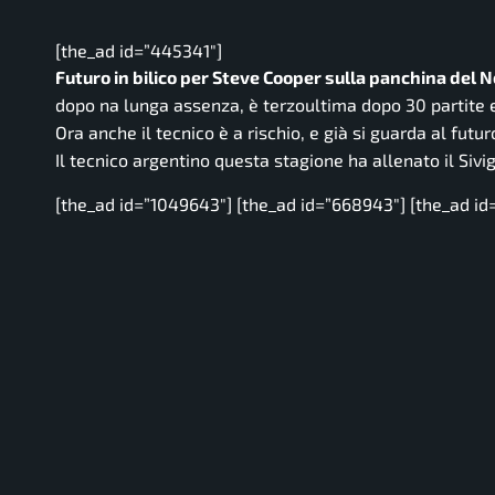
[the_ad id=”445341″]
Futuro in bilico per Steve Cooper sulla panchina del 
dopo na lunga assenza, è terzoultima dopo 30 partite e 
Ora anche il tecnico è a rischio, e già si guarda al futu
Il tecnico argentino questa stagione ha allenato il Sivi
[the_ad id=”1049643″] [the_ad id=”668943″] [the_ad id