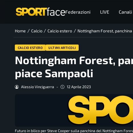
Federazioni
LIVE
Canali
/
/
/
Home
Calcio
Calcio estero
Nottingham Forest, panchina d
CALCIO ESTERO
ULTIMI ARTICOLI
Nottingham Forest, pan
piace Sampaoli
Alessio Vinciguerra
-
12 Aprile 2023
Futuro in bilico per Steve Cooper sulla panchina del Nottingham Forest: