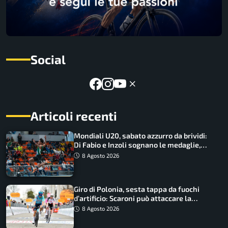
Social
Articoli recenti
Mondiali U20, sabato azzurro da brividi:
Di Fabio e Inzoli sognano le medaglie,
Castellani e Succo in finale
8 Agosto 2026
Giro di Polonia, sesta tappa da fuochi
d’artificio: Scaroni può attaccare la
maglia di Lemmen
8 Agosto 2026