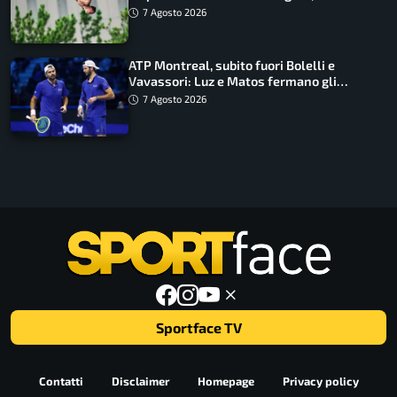
ancora in corsa
7 Agosto 2026
ATP Montreal, subito fuori Bolelli e
Vavassori: Luz e Matos fermano gli
azzurri
7 Agosto 2026
Sportface TV
Contatti
Disclaimer
Homepage
Privacy policy