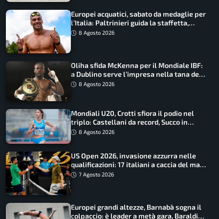
Europei acquatici, sabato da medaglie per
l’Italia: Paltrinieri guida la staffetta,
Barnabà sogna l’oro dalle grandi altezze
8 Agosto 2026
Oliha sfida McKenna per il Mondiale IBF:
a Dublino serve l’impresa nella tana del
lupo
8 Agosto 2026
Mondiali U20, Crotti sfiora il podio nel
triplo: Castellani da record, Succo in
finale
8 Agosto 2026
US Open 2026, invasione azzurra nelle
qualificazioni: 17 italiani a caccia del main
draw
7 Agosto 2026
Europei grandi altezze, Barnabà sogna il
colpaccio: è leader a metà gara, Baraldi