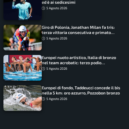
ed è ai sedicesimi
5 Agosto 2026
Giro di Polonia, Jonathan Milan fa tris:
terza vittoria consecutiva e primato
rafforzato
5 Agosto 2026
Europei nuoto artistico, Italia di bronzo
nel team acrobatic: terzo podio
consecutivo
5 Agosto 2026
Europei di fondo, Taddeucci concede il bis
nella 5 km: oro azzurro, Pozzobon bronzo
5 Agosto 2026