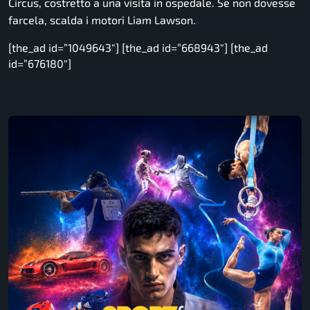
Circus, costretto a una visita in ospedale. Se non dovesse
farcela, scalda i motori Liam Lawson.
[the_ad id=”1049643″] [the_ad id=”668943″] [the_ad
id=”676180″]