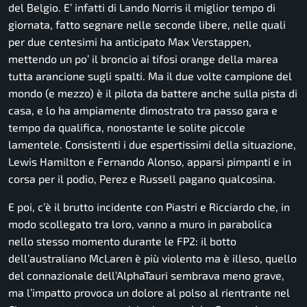
del Belgio. E’ infatti di Lando Norris il miglior tempo di
giornata, fatto segnare nelle seconde libere, nelle quali
per due centesimi ha anticipato Max Verstappen,
mettendo un po’ il broncio ai tifosi orange della marea
tutta arancione sugli spalti. Ma il due volte campione del
mondo (e mezzo) è il pilota da battere anche sulla pista di
casa, e lo ha ampiamente dimostrato tra passo gara e
tempo da qualifica, nonostante le solite piccole
lamentele. Consistenti i due espertissimi della situazione,
Lewis Hamilton e Fernando Alonso, apparsi pimpanti e in
corsa per il podio, Perez e Russell pagano qualcosina.
E poi, c’è il brutto incidente con Piastri e Ricciardo che, in
modo scollegato tra loro, vanno a muro in parabolica
nello stesso momento durante le FP2: il botto
dell’australiano McLaren è più violento ma è illeso, quello
del connazionale dell’AlphaTauri sembrava meno grave,
ma l’impatto provoca un dolore al polso al rientrante nel