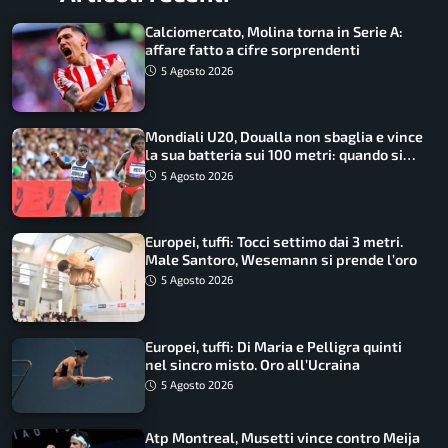
Calciomercato, Molina torna in Serie A:
affare fatto a cifre sorprendenti
5 Agosto 2026
Mondiali U20, Doualla non sbaglia e vince
la sua batteria sui 100 metri: quando si
disputano le finali
5 Agosto 2026
Europei, tuffi: Tocci settimo dai 3 metri.
Male Santoro, Wesemann si prende l’oro
5 Agosto 2026
Europei, tuffi: Di Maria e Pelligra quinti
nel sincro misto. Oro all’Ucraina
5 Agosto 2026
Atp Montreal, Musetti vince contro Meija