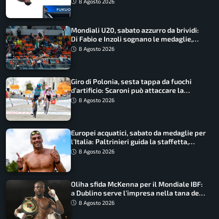
8 Agosto 2026
Mondiali U20, sabato azzurro da brividi:
Di Fabio e Inzoli sognano le medaglie,
Castellani e Succo in finale
8 Agosto 2026
Giro di Polonia, sesta tappa da fuochi
d’artificio: Scaroni può attaccare la
maglia di Lemmen
8 Agosto 2026
Europei acquatici, sabato da medaglie per
l’Italia: Paltrinieri guida la staffetta,
Barnabà sogna l’oro dalle grandi altezze
8 Agosto 2026
Oliha sfida McKenna per il Mondiale IBF:
a Dublino serve l’impresa nella tana del
lupo
8 Agosto 2026