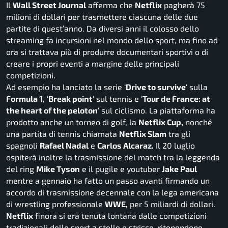
Il
Wall Street Journal
afferma che
Netflix
pagherà 75
milioni di dollari per trasmettere ciascuna delle due
partite di quest’anno. Da diversi anni il colosso dello
streaming fa incursioni nel mondo dello sport, ma fino ad
ora si trattava più di produrre documentari sportivi o di
creare i propri eventi a margine delle principali
competizioni.
Ad esempio ha lanciato la serie ‘
Drive to survive
‘ sulla
Formula 1
, ‘
Break point
‘ sul tennis e ‘
Tour de France: at
the heart of the peloton
‘ sul ciclismo. La piattaforma ha
prodotto anche un torneo di golf, la
Netflix Cup,
nonché
una partita di tennis chiamata
Netflix Slam
tra gli
spagnoli
Rafael Nadal
e
Carlos Alcaraz.
Il 20 luglio
ospiterà inoltre la trasmissione del match tra la leggenda
del ring
Mike Tyson
e il pugile e youtuber
Jake Paul
mentre a gennaio ha fatto un passo avanti firmando un
accordo di trasmissione decennale con la lega americana
di wrestling professionale
WWE,
per 5 miliardi di dollari.
Netflix
finora si era tenuta lontana dalle competizioni
tradizionali dello sport a stelle e strisce, ritenendone