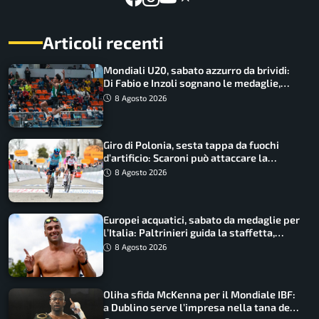
Articoli recenti
Mondiali U20, sabato azzurro da brividi:
Di Fabio e Inzoli sognano le medaglie,
Castellani e Succo in finale
8 Agosto 2026
Giro di Polonia, sesta tappa da fuochi
d’artificio: Scaroni può attaccare la
maglia di Lemmen
8 Agosto 2026
Europei acquatici, sabato da medaglie per
l’Italia: Paltrinieri guida la staffetta,
Barnabà sogna l’oro dalle grandi altezze
8 Agosto 2026
Oliha sfida McKenna per il Mondiale IBF:
a Dublino serve l’impresa nella tana del