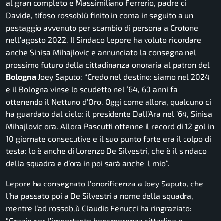
al gran completo e Massimiliano Ferrerio, padre di
Davide, tifoso rossoblù finito in coma in seguito a un
pestaggio avvenuto per scambio di persona a Crotone
nell’agosto 2022. Il Sindaco Lepore ha voluto ricordare
anche Sinisa Mihajlovic e annunciato la consegna nel
prossimo futuro della cittadinanza onoraria al patron del
Bologna
Joey Saputo: “
Credo nel destino: siamo nel 2024
e il Bologna vinse lo scudetto nel ’64, 60 anni fa
ottenendo il Nettuno d’Oro. Oggi come allora, qualcuno ci
ha guardato dal cielo: il presidente Dall’Ara nel ’64, Sinisa
Mihajlovic ora. Allora Pascutti ottenne il record di 12 gol in
10 giornate consecutive e il suo punto forte era il colpo di
testa: lo è anche di Lorenzo De Silvestri, che è il sindaco
della squadra e d’ora in poi sarà anche il mio
“.
Lepore ha consegnato l’onorificenza a Joey Saputo, che
l’ha passato poi a De Silvestri a nome della squadra,
mentre l’ad rossoblù Claudio Fenucci ha ringraziato:
“Grazie per l’importante benemerenza cittadina e