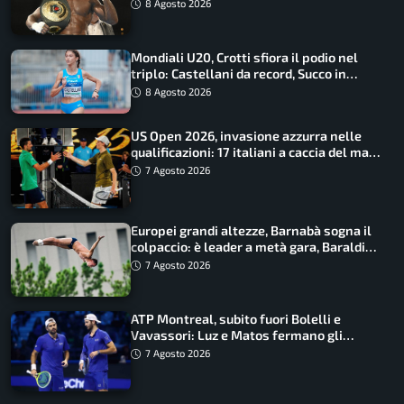
lupo
8 Agosto 2026
Mondiali U20, Crotti sfiora il podio nel
triplo: Castellani da record, Succo in
finale
8 Agosto 2026
US Open 2026, invasione azzurra nelle
qualificazioni: 17 italiani a caccia del main
draw
7 Agosto 2026
Europei grandi altezze, Barnabà sogna il
colpaccio: è leader a metà gara, Baraldi
ancora in corsa
7 Agosto 2026
ATP Montreal, subito fuori Bolelli e
Vavassori: Luz e Matos fermano gli
azzurri
7 Agosto 2026