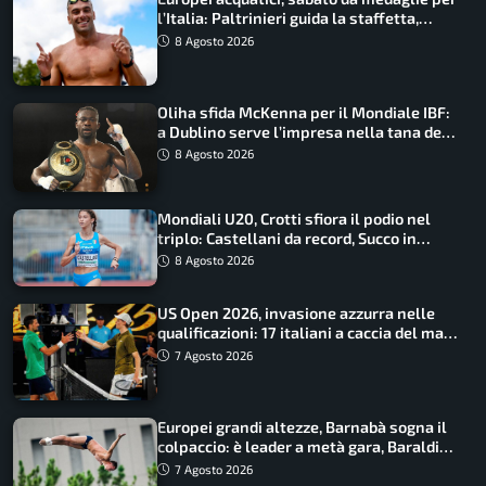
l’Italia: Paltrinieri guida la staffetta,
Barnabà sogna l’oro dalle grandi altezze
8 Agosto 2026
Oliha sfida McKenna per il Mondiale IBF:
a Dublino serve l’impresa nella tana del
lupo
8 Agosto 2026
Mondiali U20, Crotti sfiora il podio nel
triplo: Castellani da record, Succo in
finale
8 Agosto 2026
US Open 2026, invasione azzurra nelle
qualificazioni: 17 italiani a caccia del main
draw
7 Agosto 2026
Europei grandi altezze, Barnabà sogna il
colpaccio: è leader a metà gara, Baraldi
ancora in corsa
7 Agosto 2026