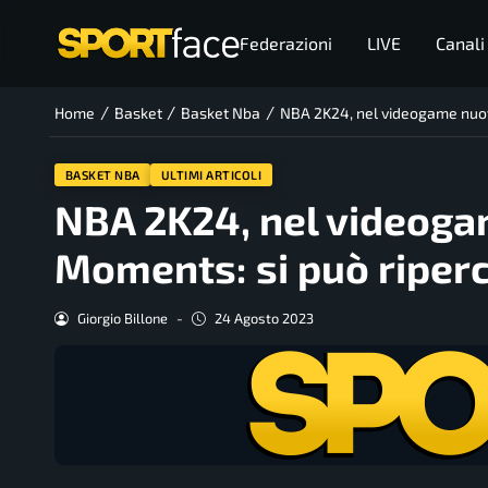
Federazioni
LIVE
Canali
/
/
/
Home
Basket
Basket Nba
NBA 2K24, nel videogame nuov
BASKET NBA
ULTIMI ARTICOLI
NBA 2K24, nel videog
Moments: si può riperc
Giorgio Billone
-
24 Agosto 2023