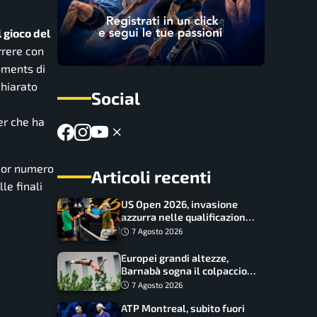
 gioco del
rrere con
ments di
chiarato
Social
er che ha
gior numero
Articoli recenti
lle finali
US Open 2026, invasione
azzurra nelle qualificazioni:
17 italiani a caccia del main
7 Agosto 2026
draw
Europei grandi altezze,
Barnabà sogna il colpaccio:
è leader a metà gara, Baraldi
7 Agosto 2026
ancora in corsa
ATP Montreal, subito fuori