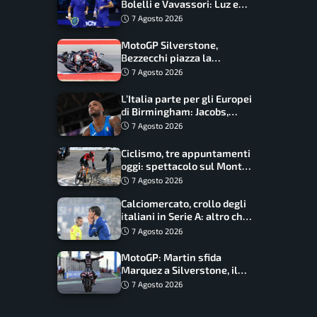
Bolelli e Vavassori: Luz e
Matos fermano gli azzurri
7 Agosto 2026
MotoGP Silverstone,
Bezzecchi piazza la
zampata: Aprilia domina,
7 Agosto 2026
Bagnaia costretto al Q1
L’Italia parte per gli Europei
di Birmingham: Jacobs,
Tamberi e Battocletti
7 Agosto 2026
guidano una spedizione
record
Ciclismo, tre appuntamenti
oggi: spettacolo sul Mont
Ventoux, orari e come
7 Agosto 2026
vederli
Calciomercato, crollo degli
italiani in Serie A: altro che
svolta dopo il Mondiale
7 Agosto 2026
MotoGP: Martin sfida
Marquez a Silverstone, il
programma e gli orari
7 Agosto 2026