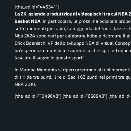
[the_ad id=”445341″]
La 2K, azienda produttrice di videogiochi tra cui NBA 2
basket NBA.
In particolare, la prossima edizione prop
sette momenti giocabili, la leggenda del fuoriclasse ch
Nba 2K24 sono nati per celebrare Kobe e ricordare il gi
Erick Boenisch, VP dello sviluppo NBA di Visual Concep
un’esperienza realistica e autentica che ispiri ed educ
lasciato il segno in questo sport”.
In Mamba Moments si ripercorreranno alcuni momenti ic
di tiri da tre punti, il re di Sac, i 62 punti nei primi tre 
NBA 2010.
[the_ad id=”1049643″] [the_ad id=”668943″] [the_ad id