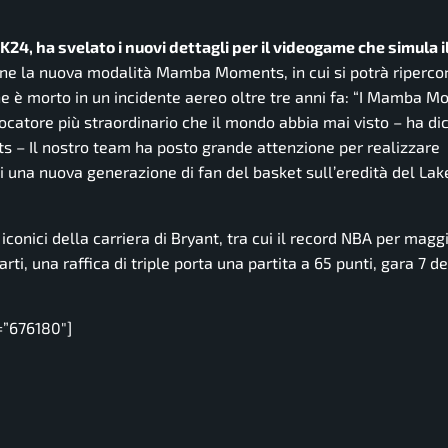
K24, ha svelato i nuovi dettagli per il videogame che simula il
one la nuova modalità Mamba Moments, in cui si potrà riperco
e è morto in un incidente aereo oltre tre anni fa:
“I Mamba Mo
ocatore più straordinario che il mondo abbia mai visto
– ha di
ts –
Il nostro team ha posto grande attenzione per realizzare
hi una nuova generazione di fan del basket sull’eredità del Lak
onici della carriera di Bryant, tra cui il record NBA per mag
quarti, una raffica di triple porta una partita a 65 punti, gara 7 de
=”676180″]