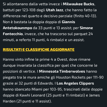
Si allontanano dalla vetta invece i
Milwaukee
Bucks
,
battuti per 123-108 dagli
Utah Jazz
, che hanno fatto la
differenza nel quarto e decisivo parziale (finito 40-13).
Non è bastata la doppia doppia di
Giannis
Antetokounmpo
da 33 punti e 13 assist; per
Simone
Fontecchio
, invece, che ha trascorso sul parquet 24
minuti, a referto 11 punti, 4 rimbalzi e un assist.
RISULTATI E CLASSIFICHE AGGIORNATE
Hanno vinto infine le prime 4 a Ovest, dove rimane
dunque invariata la classifica per quel che concerne le
posizioni di vertice. I
Minnesota Timberwolves
hanno
piegato tra le mura amiche gli Houston Rockets per 111-90
grazie ai 32 punti di Edwards. I
Los Angeles Clippers
hanno sbancato Miami per 103-95, trascinati dalle doppie
doppie di Kawhi Leonard (25 punti e 11 rimbalzi) e James
Harden (21 punti e 11 assist).