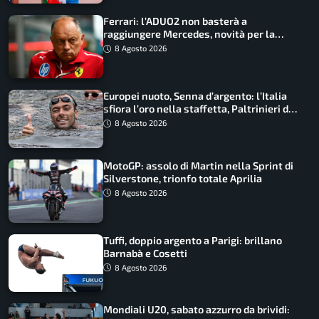
Ferrari: l’ADUO2 non basterà a
raggiungere Mercedes, novità per la
Macarena
8 Agosto 2026
Europei nuoto, Senna d’argento: l’Italia
sfiora l’oro nella staffetta, Paltrinieri da
urlo, il bilancio azzurro
8 Agosto 2026
MotoGP: assolo di Martin nella Sprint di
Silverstone, trionfo totale Aprilia
8 Agosto 2026
Tuffi, doppio argento a Parigi: brillano
Barnabà e Cosetti
8 Agosto 2026
Mondiali U20, sabato azzurro da brividi: