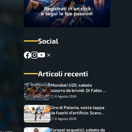
Social
Articoli recenti
Mondiali U20, sabato
azzurro da brividi: Di Fabio e
Inzoli sognano le medaglie,
8 Agosto 2026
Castellani e Succo in finale
Giro di Polonia, sesta tappa
da fuochi d’artificio: Scaroni
può attaccare la maglia di
8 Agosto 2026
Lemmen
Europei acquatici, sabato da