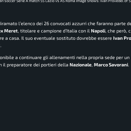
ian soccer Serie A match SS Lazio vs AS Roma Image shows: Ivan Provedel of 
diramato l’elenco dei 26 convocati azzurri che faranno parte d
ex Meret
, titolare e campione d’Italia con il
Napoli
, che però,
tare a casa. Il suo eventuale sostituto dovrebbe essere
Ivan Pr
t
.
ponibile a continuare gli allenamenti nella propria sede per un
n il preparatore dei portieri della
Nazionale
,
Marco Savorani
.