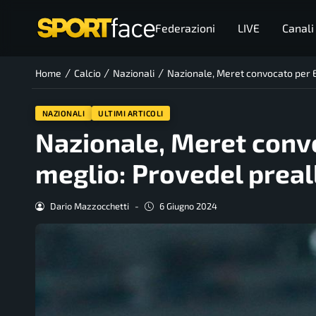
Federazioni
LIVE
Canali
/
/
/
Home
Calcio
Nazionali
Nazionale, Meret convocato per E
NAZIONALI
ULTIMI ARTICOLI
Nazionale, Meret conv
meglio: Provedel preall
Dario Mazzocchetti
-
6 Giugno 2024