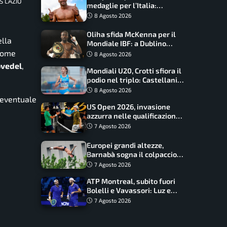
SS LAZIO
medaglie per l’Italia:
Paltrinieri guida la staffetta,
8 Agosto 2026
Barnabà sogna l’oro dalle
grandi altezze
Oliha sfida McKenna per il
ella
Mondiale IBF: a Dublino
serve l’impresa nella tana
 come
8 Agosto 2026
del lupo
ovedel
,
Mondiali U20, Crotti sfiora il
podio nel triplo: Castellani
da record, Succo in finale
8 Agosto 2026
 eventuale
US Open 2026, invasione
azzurra nelle qualificazioni:
17 italiani a caccia del main
7 Agosto 2026
draw
Europei grandi altezze,
Barnabà sogna il colpaccio:
è leader a metà gara, Baraldi
7 Agosto 2026
ancora in corsa
ATP Montreal, subito fuori
Bolelli e Vavassori: Luz e
Matos fermano gli azzurri
7 Agosto 2026