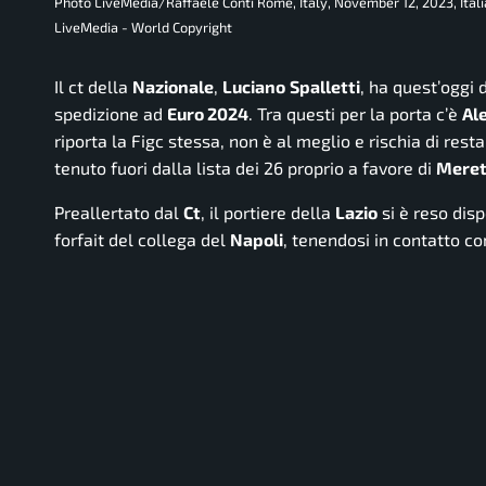
Photo LiveMedia/Raffaele Conti Rome, Italy, November 12, 2023, Ital
LiveMedia - World Copyright
Il ct della
Nazionale
,
Luciano
Spalletti
, ha quest’oggi 
spedizione ad
Euro 2024
. Tra questi per la porta c’è
Al
riporta la Figc stessa, non è al meglio e rischia di res
tenuto fuori dalla lista dei 26 proprio a favore di
Mere
Preallertato dal
Ct
, il portiere della
Lazio
si è reso dis
forfait del collega del
Napoli
, tenendosi in contatto co