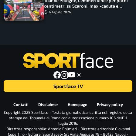
Tour de Pologne, Lemmen vince per pochi
centimetri su Scaroni: maxi-caduta e
tappa accorciata
6 Agosto 2026
Sportface TV
Contatti
Disclaimer
Homepage
Privacy policy
Copyright 2025 Sportface - Testata giornalistica iscritta nel registro della
stampa dal Tribunale di Roma con autorizzazione numero 106 dell’11
luglio 2016.
Direttore responsabile: Antonio Palmieri - Direttore editoriale Giovanni
Copertino - Editore: Sportfacetv Srl Viale Augusto 79 - 80125 Napoli -