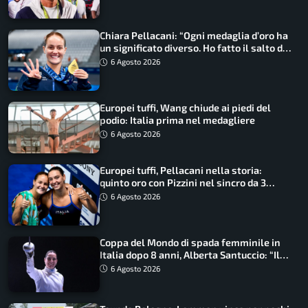
Chiara Pellacani: “Ogni medaglia d’oro ha
un significato diverso. Ho fatto il salto di
qualità”
6 Agosto 2026
Europei tuffi, Wang chiude ai piedi del
podio: Italia prima nel medagliere
6 Agosto 2026
Europei tuffi, Pellacani nella storia:
quinto oro con Pizzini nel sincro da 3
metri
6 Agosto 2026
Coppa del Mondo di spada femminile in
Italia dopo 8 anni, Alberta Santuccio: “Il
lavoro dà sempre i suoi frutti”
6 Agosto 2026