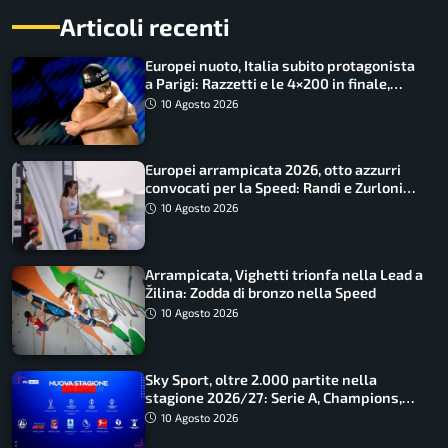
Articoli recenti
Europei nuoto, Italia subito protagonista
a Parigi: Razzetti e le 4×200 in finale,
Quadarella domina gli 800
10 Agosto 2026
Europei arrampicata 2026, otto azzurri
convocati per la Speed: Randi e Zurloni
guidano l’Italia
10 Agosto 2026
Arrampicata, Vighetti trionfa nella Lead a
Žilina: Zodda di bronzo nella Speed
10 Agosto 2026
Sky Sport, oltre 2.000 partite nella
stagione 2026/27: Serie A, Champions,
Premier e tutte le novità
10 Agosto 2026