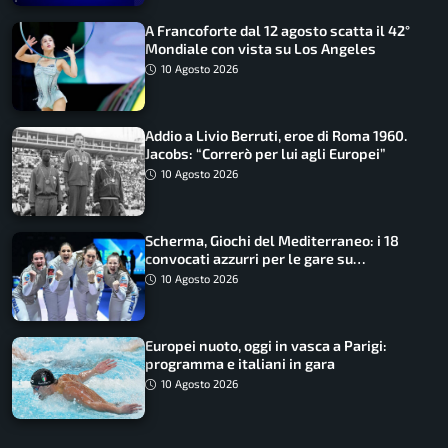
A Francoforte dal 12 agosto scatta il 42°
Mondiale con vista su Los Angeles
10 Agosto 2026
Addio a Livio Berruti, eroe di Roma 1960.
Jacobs: “Correrò per lui agli Europei”
10 Agosto 2026
Scherma, Giochi del Mediterraneo: i 18
convocati azzurri per le gare su
SportFaceTV
10 Agosto 2026
Europei nuoto, oggi in vasca a Parigi:
programma e italiani in gara
10 Agosto 2026