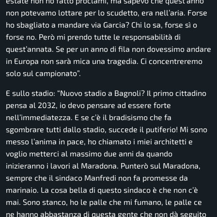
estate non ho fatto proclami, ma sapevo che quest’anno
non potevamo lottare per lo scudetto, era nell’aria. Forse
ho sbagliato a mandare via Garcia? Chi lo sa, forse sì o
forse no. Però mi prendo tutte le responsabilità di
quest’annata. Se per un anno di fila non dovessimo andare
in Europa non sarà mica una tragedia. Ci concentreremo
solo sul campionato”.
E sullo stadio: “
Nuovo stadio a Bagnoli? Il primo cittadino
pensa al 2032, io devo pensare ad essere forte
nell’immediatezza. E se c’è il bradisismo che fa
sgombrare tutti dallo stadio, succede il putiferio! Mi sono
messo l’anima in pace, ho chiamato i miei architetti e
voglio metterci al massimo due anni da quando
inizieranno i lavori al Maradona. Punterò sul Maradona,
sempre che il sindaco Manfredi non fa promesse da
marinaio. La cosa bella di questo sindaco è che non c’è
mai. Sono stanco, ho le palle che mi fumano, le palle ce
ne hanno abbastanza di questa gente che non dà seguito