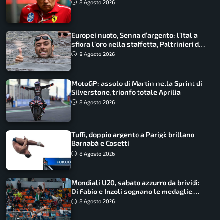
Macarena
8 Agosto 2026
Europei nuoto, Senna d’argento: l’Italia
sfiora l’oro nella staffetta, Paltrinieri da
urlo, il bilancio azzurro
8 Agosto 2026
MotoGP: assolo di Martin nella Sprint di
Silverstone, trionfo totale Aprilia
8 Agosto 2026
Tuffi, doppio argento a Parigi: brillano
Barnabà e Cosetti
8 Agosto 2026
Mondiali U20, sabato azzurro da brividi:
Di Fabio e Inzoli sognano le medaglie,
Castellani e Succo in finale
8 Agosto 2026