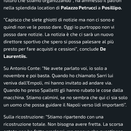
futuro che stiamo organizzando”
, ha ammesso il patron
nella splendida location di
Palazzo Petrucci
a
Posillipo.
“Capisco che siete ghiotti di notizie ma non ci sono e
quindi non ve le posso dare. Oggi io purtroppo non vi
posso dare notizie. La notizia è che ci sarà un nuovo
direttore sportivo che spero si possa palesare al più
presto per fare acquisti e cessioni”
, conclude
De
Laurentiis.
Su Antonio Conte:
“Ne avete parlato voi, io solo a
novembre e poi basta. Quando ho chiamato Sarri lui
veniva dall’Empoli, mi hanno invitato ad andare via.
Quando ho preso Spalletti gli hanno rubato le cose dalla
macchina. Stiamo calmini, se no sembra che qui ci sia solo
un uomo che possa guidare il Napoli verso lidi importanti”.
Sulla ricostruzione:
“Stiamo ripartendo con una
ricostruzione totale. Non bisogna avere fretta. La scorsa