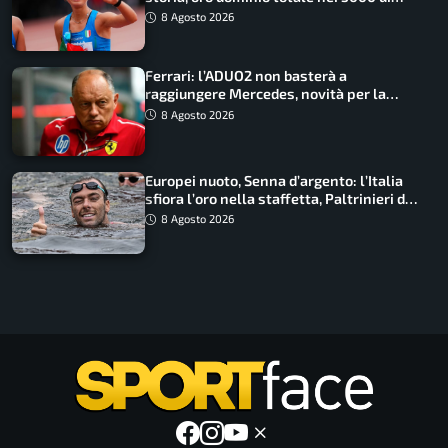
marcia
8 Agosto 2026
Ferrari: l’ADUO2 non basterà a
raggiungere Mercedes, novità per la
Macarena
8 Agosto 2026
Europei nuoto, Senna d’argento: l’Italia
sfiora l’oro nella staffetta, Paltrinieri da
urlo, il bilancio azzurro
8 Agosto 2026