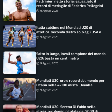
Paltrinieri nella storia: eguagliato il
record di medaglie di Federica Pellegrini
9 Agosto 2026
Italia sublime nei Mondiali U20 di
atletica: seconda dietro solo agli USA nel
medagliere
9 Agosto 2026
Salto in lungo, Inzoli campione del mondo
U20: basta un centimetro
9 Agosto 2026
Mondiali U20, oro e record del mondo per
l’Italia nella 4×100 mista: Doualla
straordinaria
9 Agosto 2026
Mondiali U20: Serena Di Fabio nella
storia, oro dominio totale nei 5000 di