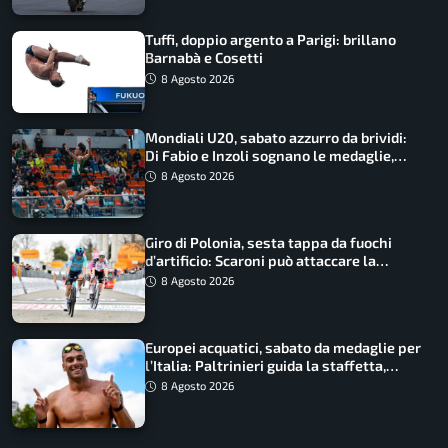
Tuffi, doppio argento a Parigi: brillano
Barnabà e Cosetti
8 Agosto 2026
Mondiali U20, sabato azzurro da brividi:
Di Fabio e Inzoli sognano le medaglie,
Castellani e Succo in finale
8 Agosto 2026
Giro di Polonia, sesta tappa da fuochi
d’artificio: Scaroni può attaccare la
maglia di Lemmen
8 Agosto 2026
Europei acquatici, sabato da medaglie per
l’Italia: Paltrinieri guida la staffetta,
Barnabà sogna l’oro dalle grandi altezze
8 Agosto 2026