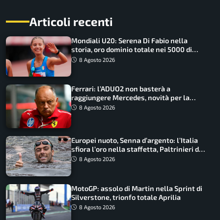
Articoli recenti
Mondiali U20: Serena Di Fabio nella
storia, oro dominio totale nei 5000 di
marcia
8 Agosto 2026
Ferrari: l’ADUO2 non basterà a
raggiungere Mercedes, novità per la
Macarena
8 Agosto 2026
Europei nuoto, Senna d’argento: l’Italia
sfiora l’oro nella staffetta, Paltrinieri da
urlo, il bilancio azzurro
8 Agosto 2026
MotoGP: assolo di Martin nella Sprint di
Silverstone, trionfo totale Aprilia
8 Agosto 2026