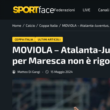
Federazioni
LIVE
Canali
/
/
/
Home
Calcio
Coppa Italia
MOVIOLA – Atalanta-Juventus, 
COPPA ITALIA
ULTIMI ARTICOLI
MOVIOLA – Atalanta-Ju
per Maresca non è rig
Matteo Di Gangi
-
15 Maggio 2024