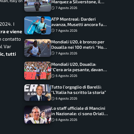
lan, Italy on
Marquez a Silverstone, il
programma e gli orari
7 Agosto 2026
ATP Montreal: Darderi
2024. I
avanza, Musetti ancora fuori
con Jodar
7 Agosto 2026
tra e viene
n contatto
Mondiali U20, è bronzo per
al Var
Doualla nei 100 metri: “Ho
scacciato l’ansia”
c, tutti
7 Agosto 2026
Mondiali U20, Doualla:
“C’era aria pesante, davano
le mascherine! Finale? Non
6 Agosto 2026
ho nulla da perdere”
Tutto l’orgoglio di Barelli:
“L’Italia ha scritto la storia”
6 Agosto 2026
Lo staff ufficiale di Mancini
in Nazionale: ci sono Oriali e
Bonucci, confermato un
6 Agosto 2026
ritorno