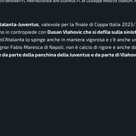
ch between FC Internazionale and Juventus FC at Giuseppe Meazza Stadium, Mi
Atalanta-Juventus
, valevole per la finale di Coppa Italia 2023/
ano in contropiede con
Dusan Vlahovic che si defila sulla sinis
ell’Atalanta lo spinge anche in maniera vigorosa e c’è anche u
signor Fabio Maresca di Napoli, non è calcio di rigore e anche d
 da parte della panchina della Juventus e da parte di Vlahovi