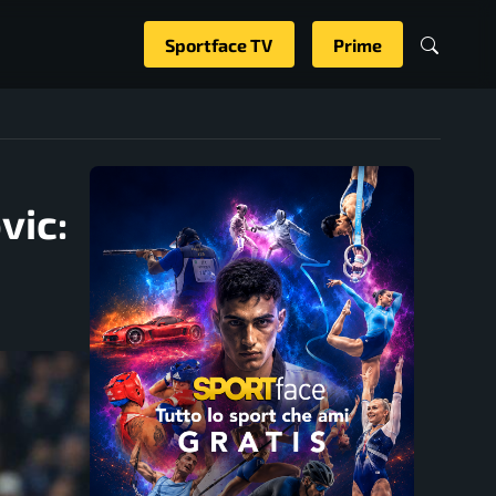
Sportface TV
Prime
vic: