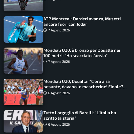
ATP Montreal: Darderi avanza, Musetti
ancora fuori con Jodar
7 Agosto 2026
Mondiali U20, è bronzo per Doualla nei
100 metri: “Ho scacciato l’ansia”
7 Agosto 2026
Mondiali U20, Doualla: “C’era aria
pesante, davano le mascherine! Finale?
Non ho nulla da perdere”
6 Agosto 2026
Tutto l’orgoglio di Barelli: “L’Italia ha
scritto la storia”
6 Agosto 2026