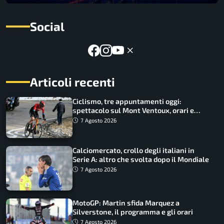
Social
Articoli recenti
Ciclismo, tre appuntamenti oggi:
spettacolo sul Mont Ventoux, orari e
come vederli
7 Agosto 2026
Calciomercato, crollo degli italiani in
Serie A: altro che svolta dopo il Mondiale
7 Agosto 2026
MotoGP: Martin sfida Marquez a
Silverstone, il programma e gli orari
7 Agosto 2026