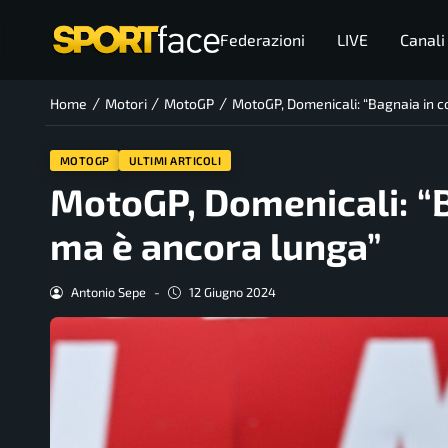
Federazioni
LIVE
Canali
/
/
/
Home
Motori
MotoGP
MotoGP, Domenicali: “Bagnaia in co
MOTOGP
ULTIMI ARTICOLI
MotoGP, Domenicali: “Ba
ma è ancora lunga”
Antonio Sepe
-
12 Giugno 2024