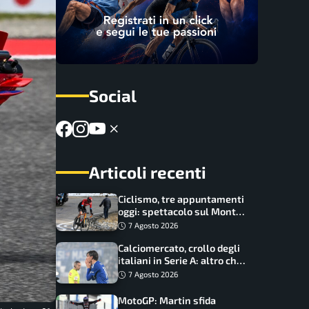
Social
Articoli recenti
Ciclismo, tre appuntamenti
oggi: spettacolo sul Mont
Ventoux, orari e come
7 Agosto 2026
vederli
Calciomercato, crollo degli
italiani in Serie A: altro che
svolta dopo il Mondiale
7 Agosto 2026
MotoGP: Martin sfida