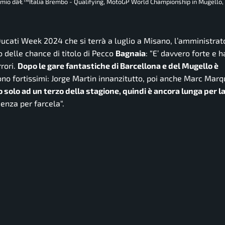
mio dâ€™Italia Brembo - Qualifying, MotoGP World Championship in Mugello, I
ucati Week 2024 che si terrà a luglio a Misano, l’amministrat
 delle chance di titolo di Pecco
Bagnaia
: “
E’ davvero forte e h
rori.
Dopo le gare fantastiche di Barcellona e del Mugello è
sono fortissimi: Jorge Martin innanzitutto, poi anche Marc Mar
 solo ad un terzo della stagione, quindi è ancora lunga per l
rienza per farcela
“.