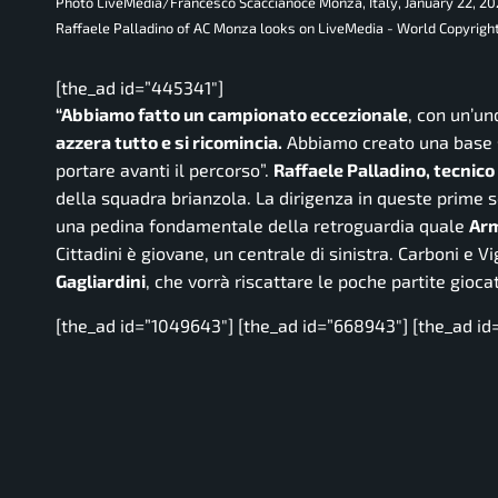
Photo LiveMedia/Francesco Scaccianoce Monza, Italy, January 22, 20
Raffaele Palladino of AC Monza looks on LiveMedia - World Copyrigh
[the_ad id=”445341″]
“Abbiamo fatto un campionato eccezionale
, con un’un
azzera tutto e si ricomincia.
Abbiamo creato una base sol
portare avanti il percorso”.
Raffaele Palladino, tecnic
della squadra brianzola. La dirigenza in queste prime s
una pedina fondamentale della retroguardia quale
Arm
Cittadini è giovane, un centrale di sinistra. Carboni e V
Gagliardini
, che vorrà riscattare le poche partite giocat
[the_ad id=”1049643″] [the_ad id=”668943″] [the_ad id