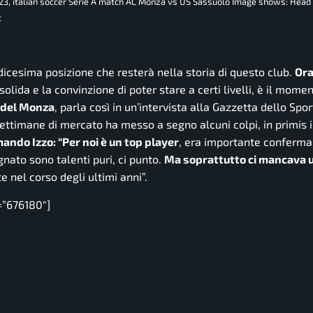
23, italian soccer Serie A match AC Monza vs US Sassuolo Image shows: Head
t
dicesima posizione che resterà nella storia di questo club.
Ora
ida e la convinzione di poter stare a certi livelli, è il momen
o del Monza
, parla così in un’intervista alla Gazzetta dello Sport
ettimane di mercato ha messo a segno alcuni colpi, in primis il
ando Izzo:
“Per noi è un top player
, era importante conferma
ignato sono talenti puri, ci punto.
Ma soprattutto ci mancava 
e nel corso degli ultimi anni”.
=”676180″]