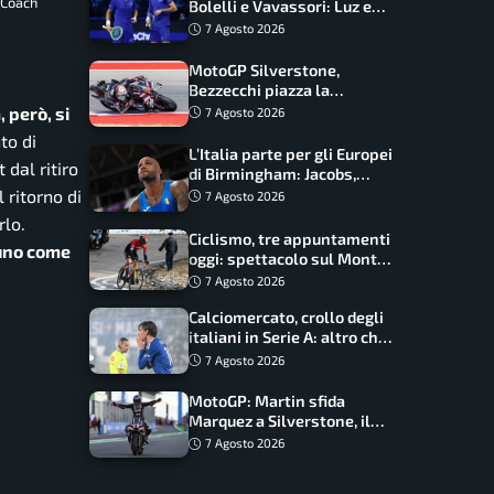
 Coach
Bolelli e Vavassori: Luz e
Matos fermano gli azzurri
7 Agosto 2026
MotoGP Silverstone,
Bezzecchi piazza la
zampata: Aprilia domina,
, però, si
7 Agosto 2026
Bagnaia costretto al Q1
to di
L’Italia parte per gli Europei
 dal ritiro
di Birmingham: Jacobs,
Tamberi e Battocletti
 ritorno di
7 Agosto 2026
guidano una spedizione
rlo.
record
Ciclismo, tre appuntamenti
uno come
oggi: spettacolo sul Mont
Ventoux, orari e come
7 Agosto 2026
vederli
Calciomercato, crollo degli
italiani in Serie A: altro che
svolta dopo il Mondiale
7 Agosto 2026
MotoGP: Martin sfida
Marquez a Silverstone, il
programma e gli orari
7 Agosto 2026