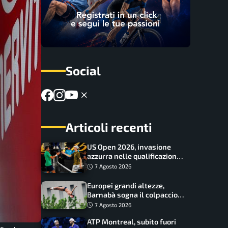
Social
Articoli recenti
US Open 2026, invasione
azzurra nelle qualificazioni:
17 italiani a caccia del main
7 Agosto 2026
draw
Europei grandi altezze,
Barnabà sogna il colpaccio:
è leader a metà gara, Baraldi
7 Agosto 2026
ancora in corsa
ATP Montreal, subito fuori