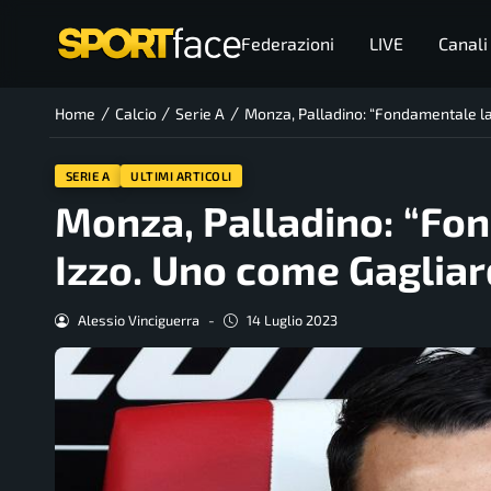
Federazioni
LIVE
Canali
/
/
/
Home
Calcio
Serie A
Monza, Palladino: “Fondamentale la
SERIE A
ULTIMI ARTICOLI
Monza, Palladino: “Fo
Izzo. Uno come Gagliar
Alessio Vinciguerra
-
14 Luglio 2023