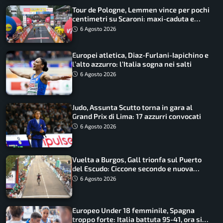
Tour de Pologne, Lemmen vince per pochi
centimetri su Scaroni: maxi-caduta e
tappa accorciata
6 Agosto 2026
Europei atletica, Diaz-Furlani-Iapichino e
l’alto azzurro: l’Italia sogna nei salti
6 Agosto 2026
Judo, Assunta Scutto torna in gara al
Grand Prix di Lima: 17 azzurri convocati
6 Agosto 2026
Vuelta a Burgos, Gall trionfa sul Puerto
del Escudo: Ciccone secondo e nuova
maglia di leader
6 Agosto 2026
Europeo Under 18 femminile, Spagna
troppo forte: Italia battuta 95-41, ora si