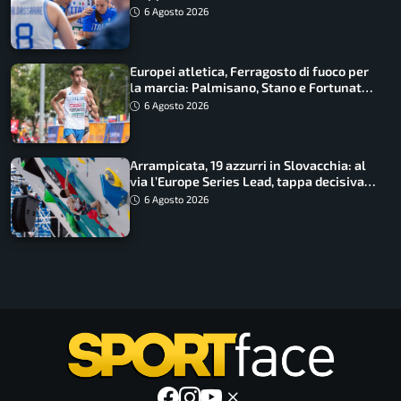
gioca il Mondiale
6 Agosto 2026
Europei atletica, Ferragosto di fuoco per
la marcia: Palmisano, Stano e Fortunato
guidano l’Italia
6 Agosto 2026
Arrampicata, 19 azzurri in Slovacchia: al
via l’Europe Series Lead, tappa decisiva
per la Speed
6 Agosto 2026