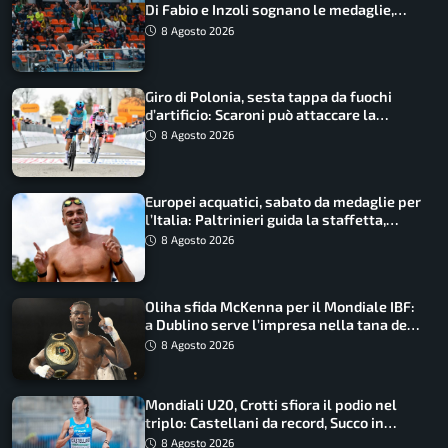
Di Fabio e Inzoli sognano le medaglie,
Castellani e Succo in finale
8 Agosto 2026
Giro di Polonia, sesta tappa da fuochi
d’artificio: Scaroni può attaccare la
maglia di Lemmen
8 Agosto 2026
Europei acquatici, sabato da medaglie per
l’Italia: Paltrinieri guida la staffetta,
Barnabà sogna l’oro dalle grandi altezze
8 Agosto 2026
Oliha sfida McKenna per il Mondiale IBF:
a Dublino serve l’impresa nella tana del
lupo
8 Agosto 2026
Mondiali U20, Crotti sfiora il podio nel
triplo: Castellani da record, Succo in
finale
8 Agosto 2026