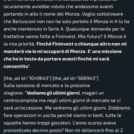
sicuramente avrebbe voluto che andassimo avanti
portando in alto il nome del Monza. Voglio sottolineare
che Berlusconi non non ha solo portato il Monza in A lo ha
anche mantenuto in Serie A. Qualunque domanda per le
trattative vanno fatte a Fininvest. Mio futuro? Il Monza è
la mia priorità.
Finché Fininvest o chiunque altro non mi
manderà via io mi occuperò di Monza
.
E’ una missione
che ho in testa da portare avanti finché mi sarà
consentito
“.
[the_ad id=”1049643″] [the_ad id=”668943″]
Sulla sessione di mercato e la prossima
stagione:
“
Vediamo gli ultimi giorni
, magari un
centrocampista ma negli ultimi giorni di mercato se ci
sarà un’occasione. Ma vedremo gli ultimi giorni. Dobbiamo
fare operazioni in uscita perché siamo in tanti, tutte le
squadre hanno troppi giocatori. L’anno scorso avevo
pronosticato decimo posto? Non mi sbilancerò fino al 2