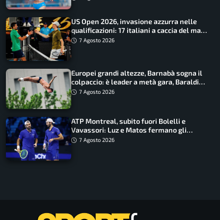
US Open 2026, invasione azzurra nelle
qualificazioni: 17 italiani a caccia del main
draw
7 Agosto 2026
Europei grandi altezze, Barnabà sogna il
colpaccio: è leader a metà gara, Baraldi
ancora in corsa
7 Agosto 2026
ATP Montreal, subito fuori Bolelli e
Vavassori: Luz e Matos fermano gli
azzurri
7 Agosto 2026