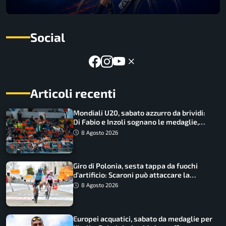
Social
Articoli recenti
Mondiali U20, sabato azzurro da brividi:
Di Fabio e Inzoli sognano le medaglie,
Castellani e Succo in finale
8 Agosto 2026
Giro di Polonia, sesta tappa da fuochi
d’artificio: Scaroni può attaccare la
maglia di Lemmen
8 Agosto 2026
Europei acquatici, sabato da medaglie per