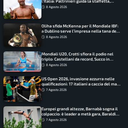
l’Italia: Paltrinieri guida la staffetta,
Barnabà sogna l’oro dalle grandi altezze
8 Agosto 2026
Oliha sfida McKenna per il Mondiale IBF:
a Dublino serve l’impresa nella tana del
lupo
8 Agosto 2026
Mondiali U20, Crotti sfiora il podio nel
triplo: Castellani da record, Succo in
finale
8 Agosto 2026
US Open 2026, invasione azzurra nelle
qualificazioni: 17 italiani a caccia del main
draw
7 Agosto 2026
Europei grandi altezze, Barnabà sogna il
colpaccio: è leader a metà gara, Baraldi
ancora in corsa
7 Agosto 2026