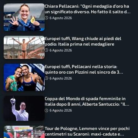
Chiara Pellacani: “Ogni medaglia d’oro ha
un significato diverso. Ho fatto il salto di
qualità”
6 Agosto 2026
Europei tuffi, Wang chiude ai piedi del
podio: Italia prima nel medagliere
6 Agosto 2026
Europei tuffi, Pellacani nella storia:
quinto oro con Pizzini nel sincro da 3
metri
6 Agosto 2026
Coppa del Mondo di spada femminile in
Italia dopo 8 anni, Alberta Santuccio: “Il
lavoro dà sempre i suoi frutti”
6 Agosto 2026
Tour de Pologne, Lemmen vince per pochi
centimetri su Scaroni: maxi-caduta e