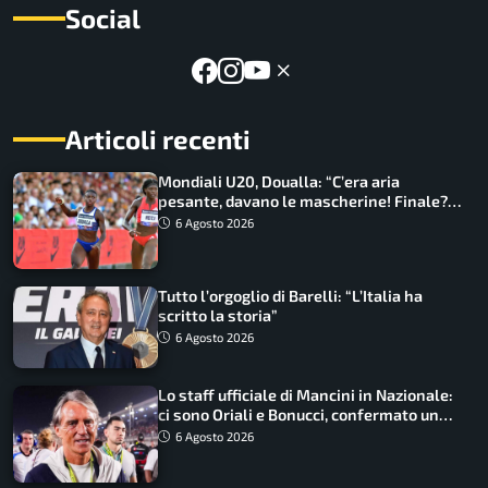
Social
Articoli recenti
Mondiali U20, Doualla: “C’era aria
pesante, davano le mascherine! Finale?
Non ho nulla da perdere”
6 Agosto 2026
Tutto l’orgoglio di Barelli: “L’Italia ha
scritto la storia”
6 Agosto 2026
Lo staff ufficiale di Mancini in Nazionale:
ci sono Oriali e Bonucci, confermato un
ritorno
6 Agosto 2026