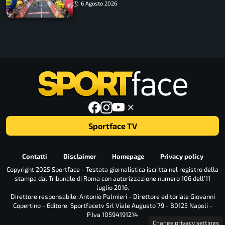
tappa accorciata
6 Agosto 2026
Sportface TV
Contatti
Disclaimer
Homepage
Privacy policy
Copyright 2025 Sportface - Testata giornalistica iscritta nel registro della
stampa dal Tribunale di Roma con autorizzazione numero 106 dell’11
luglio 2016.
Direttore responsabile: Antonio Palmieri - Direttore editoriale Giovanni
Copertino - Editore: Sportfacetv Srl Viale Augusto 79 - 80125 Napoli -
P.Iva 10594191214
Change privacy settings