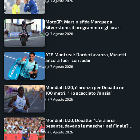
7 Agosto 2026
MotoGP: Martin sfida Marquez a
Silverstone, il programma e gli orari
7 Agosto 2026
ATP Montreal: Darderi avanza, Musetti
ancora fuori con Jodar
7 Agosto 2026
Mondiali U20, è bronzo per Doualla nei
100 metri: “Ho scacciato l’ansia”
7 Agosto 2026
Mondiali U20, Doualla: “C’era aria
pesante, davano le mascherine! Finale?
Non ho nulla da perdere”
6 Agosto 2026