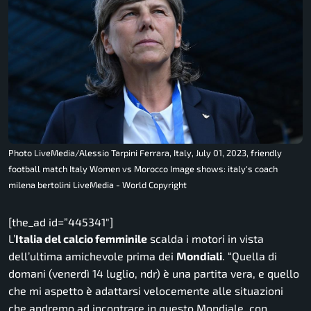
Photo LiveMedia/Alessio Tarpini Ferrara, Italy, July 01, 2023, friendly
football match Italy Women vs Morocco Image shows: italy's coach
milena bertolini LiveMedia - World Copyright
[the_ad id=”445341″]
L’
Italia del calcio femminile
scalda i motori in vista
dell’ultima amichevole prima dei
Mondiali
. “
Quella di
domani (venerdì 14 luglio, ndr) è una partita vera, e quello
che mi aspetto è adattarsi velocemente alle situazioni
che andremo ad incontrare in questo Mondiale, con