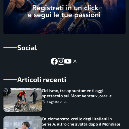
Social
Articoli recenti
Ciclismo, tre appuntamenti oggi:
spettacolo sul Mont Ventoux, orari e
come vederli
7 Agosto 2026
Calciomercato, crollo degli italiani in
Serie A: altro che svolta dopo il Mondiale