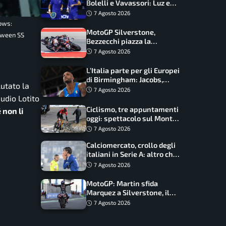
Bolelli e Vavassori: Luz e
Matos fermano gli azzurri
7 Agosto 2026
ows:
MotoGP Silverstone,
etween SS
Bezzecchi piazza la
zampata: Aprilia domina,
7 Agosto 2026
Bagnaia costretto al Q1
L’Italia parte per gli Europei
di Birmingham: Jacobs,
lutato la
Tamberi e Battocletti
7 Agosto 2026
guidano una spedizione
audio Lotito
record
Ciclismo, tre appuntamenti
 non li
oggi: spettacolo sul Mont
Ventoux, orari e come
7 Agosto 2026
vederli
Calciomercato, crollo degli
italiani in Serie A: altro che
svolta dopo il Mondiale
7 Agosto 2026
MotoGP: Martin sfida
Marquez a Silverstone, il
programma e gli orari
7 Agosto 2026