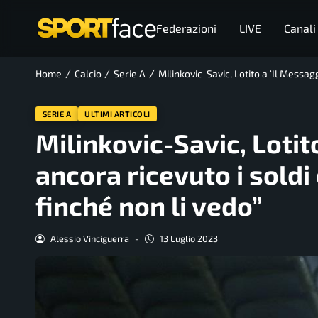
Federazioni
LIVE
Canali
/
/
/
Home
Calcio
Serie A
Milinkovic-Savic, Lotito a ‘Il Messag
SERIE A
ULTIMI ARTICOLI
Milinkovic-Savic, Lotit
ancora ricevuto i soldi
finché non li vedo”
Alessio Vinciguerra
-
13 Luglio 2023