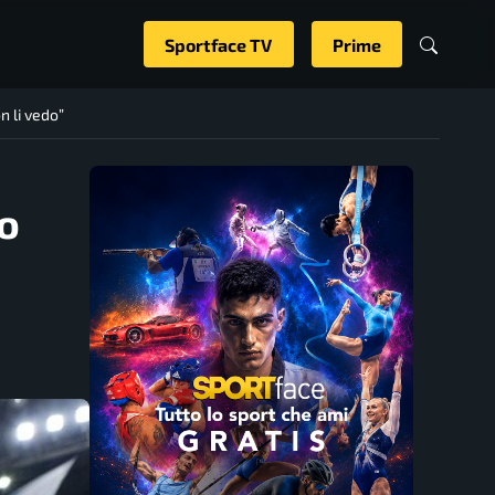
Sportface TV
Prime
n li vedo”
ho