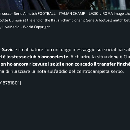
alian soccer Serie A match FOOTBALL - ITALIAN CHAMP - LAZIO v ROMA Image sh
cotte Olimpia at the end of the Italian championship Serie A football match b
ly LiveMedia - World Copyright
c-Savic
e il calciatore con un lungo messaggio sui social ha sa
ed è lo stesso club biancoceleste.
A chiarire la situazione è Cl
non ho ancora ricevuto i soldi e non concedo il transfer finché
a di rilasciare la nota sull’addio del centrocampista serbo.
=”676180″]