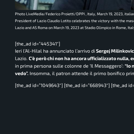
Photo LiveMedia/Federico Proietti/DPPI , Italy, March 19, 2023, it
President of Lazio Claudio Lotito celebrates the victory with the mas
Lazio and AS Roma on March 19, 2023 at Stadio Olimpico in Rome, Ita
[the_ad id=”445341″]
Ieri l’Al-Hilal ha annunciato l’arrivo di
Sergej Milinkovi
Lazio.
C’è però chi non ha ancora ufficializzato nulla, 
in prima persona sulle colonne de ‘Il Messaggero’:
“Io 
vedo”.
Insomma, il patron attende il primo bonifico prim
[the_ad id=”1049643″] [the_ad id=”668943″] [the_ad id