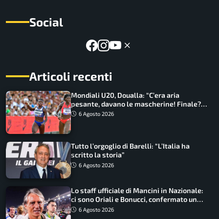
Social
Articoli recenti
Mondiali U20, Doualla: “C’era aria
pesante, davano le mascherine! Finale?
Non ho nulla da perdere”
6 Agosto 2026
Tutto l’orgoglio di Barelli: “L’Italia ha
scritto la storia”
6 Agosto 2026
Lo staff ufficiale di Mancini in Nazionale:
ci sono Oriali e Bonucci, confermato un
ritorno
6 Agosto 2026