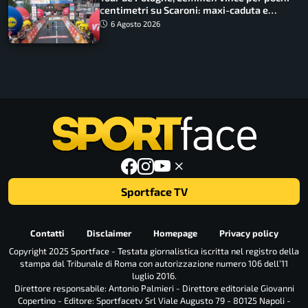
centimetri su Scaroni: maxi-caduta e
tappa accorciata
6 Agosto 2026
Sportface TV
Contatti
Disclaimer
Homepage
Privacy policy
Copyright 2025 Sportface - Testata giornalistica iscritta nel registro della
stampa dal Tribunale di Roma con autorizzazione numero 106 dell’11
luglio 2016.
Direttore responsabile: Antonio Palmieri - Direttore editoriale Giovanni
Copertino - Editore: Sportfacetv Srl Viale Augusto 79 - 80125 Napoli -