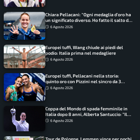
Chiara Pellacani: “Ogni medaglia d’oro ha
un significato diverso. Ho fatto il salto di
qualità”
6 Agosto 2026
Europei tuffi, Wang chiude ai piedi del
podio: Italia prima nel medagliere
6 Agosto 2026
Europei tuffi, Pellacani nella storia:
quinto oro con Pizzini nel sincro da 3
metri
6 Agosto 2026
Coppa del Mondo di spada femminile in
Italia dopo 8 anni, Alberta Santuccio: “Il
lavoro dà sempre i suoi frutti”
6 Agosto 2026
Tour de Pologne, Lemmen vince per pochi