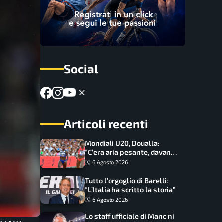
Social
Articoli recenti
Mondiali U20, Doualla:
“C’era aria pesante, davano
le mascherine! Finale? Non
6 Agosto 2026
ho nulla da perdere”
Tutto l’orgoglio di Barelli:
“L’Italia ha scritto la storia”
6 Agosto 2026
Lo staff ufficiale di Mancini