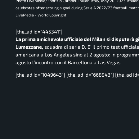
Photo LiveMedia/Fabrizio Carabelli Milan, Italy, May 20, 2023, itali
celebrates after scoring a goal during Serie A 2022/23 football mat
LiveMedia - World Copyright
[the_ad id=”445341″]
La prima amichevole ufficiale del Milan si disputerà gi
Lumezzane,
squadra di serie D. E’ il primo test ufficia
americana a Los Angeles sino al 2 agosto: in programma i
agosto l’incontro con il Barcellona a Las Vegas.
[the_ad id=”1049643″] [the_ad id=”668943″] [the_ad id