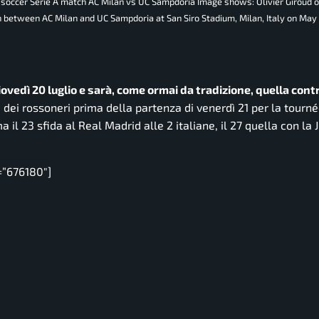
an soccer Serie A match AC Milan vs UC Sampdoria Image shows: Olivier Giroud 
ch between AC Milan and UC Sampdoria at San Siro Stadium, Milan, Italy on May
ovedì 20 luglio e sarà, come ormai da tradizione, quella contr
le dei rossoneri prima della partenza di venerdì 21 per la tourn
l 23 sfida al Real Madrid alle 2 italiane, il 27 quella con la J
=”676180″]