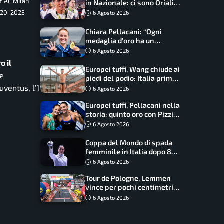
of AC Milan
in Nazionale: ci sono Oriali e
Bonucci, confermato un
 20, 2023
6 Agosto 2026
ritorno
Chiara Pellacani: “Ogni
medaglia d’oro ha un
significato diverso. Ho fatto
6 Agosto 2026
il salto di qualità”
o il
Europei tuffi, Wang chiude ai
ée
piedi del podio: Italia prima
uventus, l’1
nel medagliere
6 Agosto 2026
Europei tuffi, Pellacani nella
storia: quinto oro con Pizzini
nel sincro da 3 metri
6 Agosto 2026
Coppa del Mondo di spada
femminile in Italia dopo 8
anni, Alberta Santuccio: “Il
6 Agosto 2026
lavoro dà sempre i suoi
Tour de Pologne, Lemmen
frutti”
vince per pochi centimetri
su Scaroni: maxi-caduta e
6 Agosto 2026
tappa accorciata