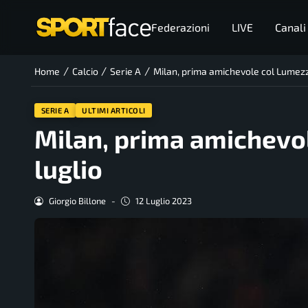
Federazioni
LIVE
Canali
/
/
/
Home
Calcio
Serie A
Milan, prima amichevole col Lumezz
SERIE A
ULTIMI ARTICOLI
Milan, prima amichevo
luglio
Giorgio Billone
-
12 Luglio 2023