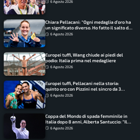
ritorno
6 Agosto 2026
Chiara Pellacani: “Ogni medaglia d’oro ha
un significato diverso. Ho fatto il salto di
qualità”
6 Agosto 2026
Europei tuffi, Wang chiude ai piedi del
podio: Italia prima nel medagliere
6 Agosto 2026
Europei tuffi, Pellacani nella storia:
quinto oro con Pizzini nel sincro da 3
metri
6 Agosto 2026
Coppa del Mondo di spada femminile in
Italia dopo 8 anni, Alberta Santuccio: “Il
lavoro dà sempre i suoi frutti”
6 Agosto 2026