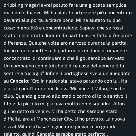
dribbling magari avrei potuto fare una giocata semplice,
ma non lo facevo. Mi ha aiutato ad essere più concentrato
davanti alla porta, a tirare bene. Mi ha aiutato su due
cose: mentalità e concentrazione. Sapeva che se fossi
stato concentrato durante la partita avrei fatto un’enorme
differenza. Qualche volte ero nervoso durante la partita,
lui no e non smetteva di parlarmi dicendomi di rimanere
concentrato, di continuare e che il gol sarebbe arrivato.
Un compagno come lui che ti dice cose del genere ti fa
sentire a tuo agio
“. Infine il portoghese svela un aneddoto
su
Cancelo
: “
Ero in nazionale, stavo parlando con lui. Ha
giocato per l’Inter e mi diceva ‘Mi piace il Milan, è un bel
club. Quando giocavo allo stadio contro di loro sentivo il
tifo e da piccolo mi piaceva molto come squadra’. Allora
gli ho detto di venire. Mi ha detto che sarebbe stato
difficile, era al Manchester City, ci ho provato. La nuova
era al Milan si basa su giocatori giovani con grande
talento, quindi Cancelo sarebbe stato perfetto
“.