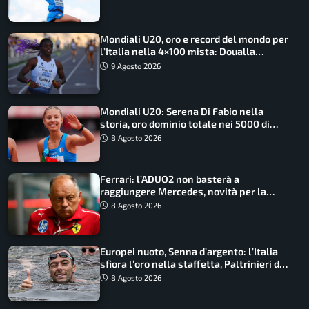
Mondiali U20, oro e record del mondo per
l’Italia nella 4×100 mista: Doualla
straordinaria
9 Agosto 2026
Mondiali U20: Serena Di Fabio nella
storia, oro dominio totale nei 5000 di
marcia
8 Agosto 2026
Ferrari: l’ADUO2 non basterà a
raggiungere Mercedes, novità per la
Macarena
8 Agosto 2026
Europei nuoto, Senna d’argento: l’Italia
sfiora l’oro nella staffetta, Paltrinieri da
urlo, il bilancio azzurro
8 Agosto 2026