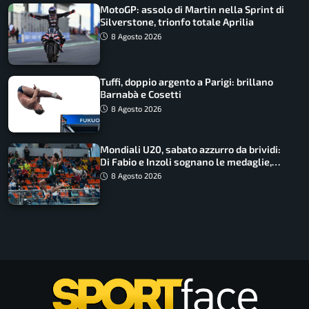
MotoGP: assolo di Martin nella Sprint di
Silverstone, trionfo totale Aprilia
8 Agosto 2026
Tuffi, doppio argento a Parigi: brillano
Barnabà e Cosetti
8 Agosto 2026
Mondiali U20, sabato azzurro da brividi:
Di Fabio e Inzoli sognano le medaglie,
Castellani e Succo in finale
8 Agosto 2026