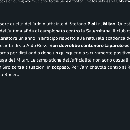
 looks on during warm up prior to the Serie A football match between AC Monza
ere quella dell’addio ufficiale di Stefano
Pioli
al
Milan
. Ques
a dell’ultima sfida di campionato contro la Salernitana, il club 
lenatore un anno in anticipo rispetto alla naturale scadenza d
società di via Aldo Rossi
non dovrebbe contenere la parole e
ordo per dirsi addio dopo un quinquennio sicuramente positivo.
aga del Milan. Le tempistiche dell’ufficialità non sono casuali:
n Siro senza situazioni in sospeso. Per l’amichevole contro al
 a Bonera.