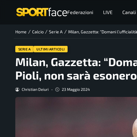
Federazioni
LIVE
Canali
/
/
/
Home
Calcio
Serie A
Milan, Gazzetta: “Domani l’ufficialit
SERIE A
ULTIMI ARTICOLI
Milan, Gazzetta: “Domani
Pioli, non sarà esonero
Christian Deiuri
-
23 Maggio 2024