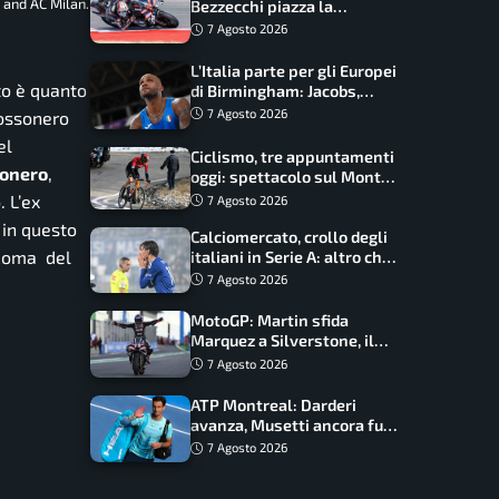
 and AC Milan.
Bezzecchi piazza la
zampata: Aprilia domina,
7 Agosto 2026
Bagnaia costretto al Q1
L’Italia parte per gli Europei
to è quanto
di Birmingham: Jacobs,
Tamberi e Battocletti
7 Agosto 2026
rossonero
guidano una spedizione
el
record
Ciclismo, tre appuntamenti
sonero
,
oggi: spettacolo sul Mont
Ventoux, orari e come
 L’ex
7 Agosto 2026
vederli
 in questo
Calciomercato, crollo degli
 Roma del
italiani in Serie A: altro che
svolta dopo il Mondiale
7 Agosto 2026
MotoGP: Martin sfida
Marquez a Silverstone, il
programma e gli orari
7 Agosto 2026
ATP Montreal: Darderi
avanza, Musetti ancora fuori
con Jodar
7 Agosto 2026