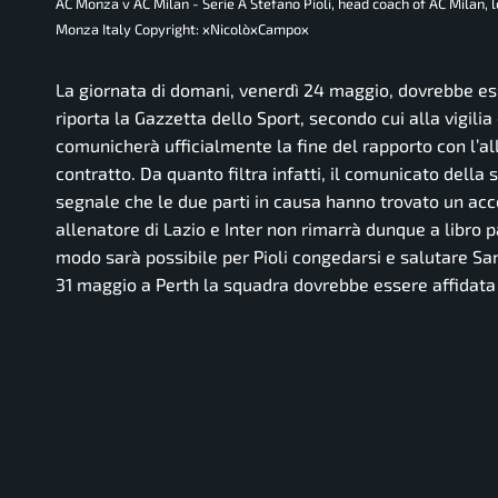
AC Monza v AC Milan - Serie A Stefano Pioli, head coach of AC Milan,
Monza Italy Copyright: xNicolòxCampox
La giornata di domani, venerdì 24 maggio, dovrebbe ess
riporta la Gazzetta dello Sport, secondo cui alla vigili
comunicherà ufficialmente la fine del rapporto con l’al
contratto. Da quanto filtra infatti, il comunicato della 
segnale che le due parti in causa hanno trovato un acc
allenatore di Lazio e Inter non rimarrà dunque a libro p
modo sarà possibile per Pioli congedarsi e salutare Sa
31 maggio a Perth la squadra dovrebbe essere affidata