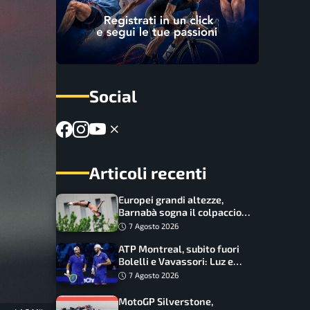
Social
Articoli recenti
Europei grandi altezze,
Barnabà sogna il colpaccio:
è leader a metà gara, Baraldi
7 Agosto 2026
ancora in corsa
ATP Montreal, subito fuori
Bolelli e Vavassori: Luz e
Matos fermano gli azzurri
7 Agosto 2026
MotoGP Silverstone,