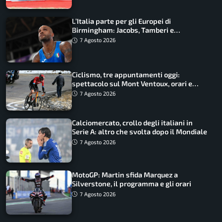
L’Italia parte per gli Europei di
Birmingham: Jacobs, Tamberi e
Battocletti guidano una spedizione
7 Agosto 2026
record
Ciclismo, tre appuntamenti oggi:
spettacolo sul Mont Ventoux, orari e
come vederli
7 Agosto 2026
Calciomercato, crollo degli italiani in
Serie A: altro che svolta dopo il Mondiale
7 Agosto 2026
MotoGP: Martin sfida Marquez a
Silverstone, il programma e gli orari
7 Agosto 2026