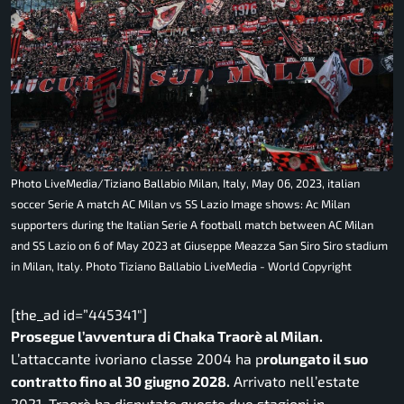
Photo LiveMedia/Tiziano Ballabio Milan, Italy, May 06, 2023, italian
soccer Serie A match AC Milan vs SS Lazio Image shows: Ac Milan
supporters during the Italian Serie A football match between AC Milan
and SS Lazio on 6 of May 2023 at Giuseppe Meazza San Siro Siro stadium
in Milan, Italy. Photo Tiziano Ballabio LiveMedia - World Copyright
[the_ad id=”445341″]
Prosegue l’avventura di Chaka Traorè al Milan.
L’attaccante ivoriano classe 2004 ha p
rolungato il suo
contratto fino al 30 giugno 2028.
Arrivato nell’estate
2021, Traorè ha disputato queste due stagioni in