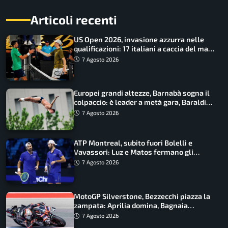
Articoli recenti
US Open 2026, invasione azzurra nelle
qualificazioni: 17 italiani a caccia del main
draw
7 Agosto 2026
Europei grandi altezze, Barnabà sogna il
colpaccio: è leader a metà gara, Baraldi
ancora in corsa
7 Agosto 2026
ATP Montreal, subito fuori Bolelli e
Vavassori: Luz e Matos fermano gli
azzurri
7 Agosto 2026
MotoGP Silverstone, Bezzecchi piazza la
zampata: Aprilia domina, Bagnaia
costretto al Q1
7 Agosto 2026