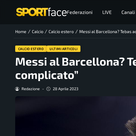
Federazioni
LIVE
Canali
/
/
/
Home
Calcio
Calcio estero
Messi al Barcellona? Tebas a
CALCIO ESTERO
ULTIMI ARTICOLI
Messi al Barcellona? T
complicato”
Redazione
-
28 Aprile 2023