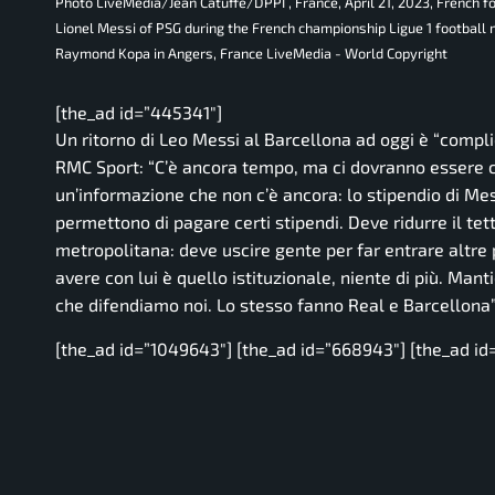
Photo LiveMedia/Jean Catuffe/DPPI , France, April 21, 2023, Frenc
Lionel Messi of PSG during the French championship Ligue 1 football
Raymond Kopa in Angers, France LiveMedia - World Copyright
[the_ad id=”445341″]
Un ritorno di Leo Messi al Barcellona ad oggi è
“compli
RMC Sport:
“C’è ancora tempo, ma ci dovranno essere 
un’informazione che non c’è ancora: lo stipendio di Mes
permettono di pagare certi stipendi. Deve ridurre il tet
metropolitana: deve uscire gente per far entrare altre
avere con lui è quello istituzionale, niente di più. Ma
che difendiamo noi. Lo stesso fanno Real e Barcellona”
[the_ad id=”1049643″] [the_ad id=”668943″] [the_ad id