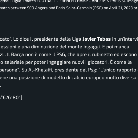
h football Ligue 1 match FOOTBALL - FRENCH CHAMP - ANGERS v PARIS SG Imag
 match between SCO Angers and Paris Saint-Germain (PSG) on April 21, 2023 at
cato”.
Lo dice il presidente della Liga
Javier Tebas
in un’interv
cessioni e una diminuzione del monte ingaggi. E poi manca
si. Il Barça non è come il PSG, che apre il rubinetto ed escono
to salariale per poter ingaggiare nuovi i giocatori. È come la
 persone”
. Su Al-Khelaifi, presidente del Psg:
“L’unico rapporto
ntiene una posizione di modello di calcio europeo molto diversa
.
=”676180″]