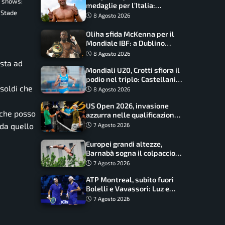
e shows:
medaglie per l’Italia:
 Stade
Paltrinieri guida la staffetta,
8 Agosto 2026
Barnabà sogna l’oro dalle
grandi altezze
Oliha sfida McKenna per il
Mondiale IBF: a Dublino
serve l’impresa nella tana
8 Agosto 2026
del lupo
ista ad
Mondiali U20, Crotti sfiora il
podio nel triplo: Castellani
 soldi che
da record, Succo in finale
8 Agosto 2026
US Open 2026, invasione
 che posso
azzurra nelle qualificazioni:
17 italiani a caccia del main
 da quello
7 Agosto 2026
draw
Europei grandi altezze,
Barnabà sogna il colpaccio:
è leader a metà gara, Baraldi
7 Agosto 2026
ancora in corsa
ATP Montreal, subito fuori
Bolelli e Vavassori: Luz e
Matos fermano gli azzurri
7 Agosto 2026