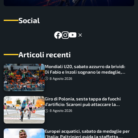
Social
Articoli recenti
Mondiali U20, sabato azzurro da brividi:
Di Fabio e Inzoli sognano le medaglie,
Castellani e Succo in finale
8 Agosto 2026
Giro di Polonia, sesta tappa da fuochi
d’artificio: Scaroni può attaccare la
maglia di Lemmen
8 Agosto 2026
Europei acquatici, sabato da medaglie per
l’Italia: Paltrinieri guida la staffetta,