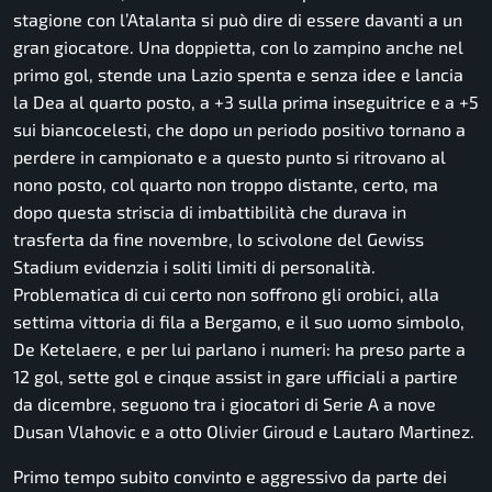
stagione con l’Atalanta si può dire di essere davanti a un
gran giocatore. Una doppietta, con lo zampino anche nel
primo gol, stende una Lazio spenta e senza idee e lancia
la Dea al quarto posto, a +3 sulla prima inseguitrice e a +5
sui biancocelesti, che dopo un periodo positivo tornano a
perdere in campionato e a questo punto si ritrovano al
nono posto, col quarto non troppo distante, certo, ma
dopo questa striscia di imbattibilità che durava in
trasferta da fine novembre, lo scivolone del Gewiss
Stadium evidenzia i soliti limiti di personalità.
Problematica di cui certo non soffrono gli orobici, alla
settima vittoria di fila a Bergamo, e il suo uomo simbolo,
De Ketelaere, e per lui parlano i numeri: ha preso parte a
12 gol, sette gol e cinque assist in gare ufficiali a partire
da dicembre, seguono tra i giocatori di Serie A a nove
Dusan Vlahovic e a otto Olivier Giroud e Lautaro Martinez.
Primo tempo subito convinto e aggressivo da parte dei