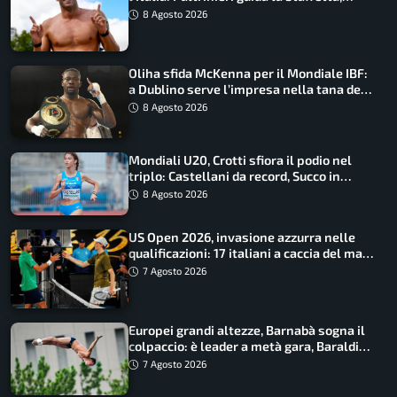
Barnabà sogna l’oro dalle grandi altezze
8 Agosto 2026
Oliha sfida McKenna per il Mondiale IBF:
a Dublino serve l’impresa nella tana del
lupo
8 Agosto 2026
Mondiali U20, Crotti sfiora il podio nel
triplo: Castellani da record, Succo in
finale
8 Agosto 2026
US Open 2026, invasione azzurra nelle
qualificazioni: 17 italiani a caccia del main
draw
7 Agosto 2026
Europei grandi altezze, Barnabà sogna il
colpaccio: è leader a metà gara, Baraldi
ancora in corsa
7 Agosto 2026