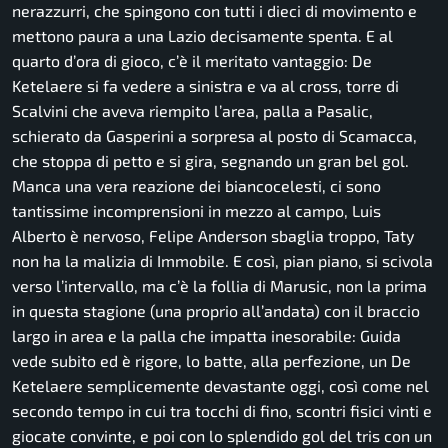
nerazzurri, che spingono con tutti i dieci di movimento e
mettono paura a una Lazio decisamente spenta. E al
quarto d’ora di gioco, c’è il meritato vantaggio: De
Ketelaere si fa vedere a sinistra e va al cross, torre di
Scalvini che aveva riempito l’area, palla a Pasalic,
schierato da Gasperini a sorpresa al posto di Scamacca,
che stoppa di petto e si gira, segnando un gran bel gol.
Manca una vera reazione dei biancocelesti, ci sono
tantissime incomprensioni in mezzo al campo, Luis
Alberto è nervoso, Felipe Anderson sbaglia troppo, Taty
non ha la malizia di Immobile. E così, pian piano, si scivola
verso l’intervallo, ma c’è la follia di Marusic, non la prima
in questa stagione (una proprio all’andata) con il braccio
largo in area e la palla che impatta inesorabile: Guida
vede subito ed è rigore, lo batte, alla perfezione, un De
Ketelaere semplicemente devastante oggi, così come nel
secondo tempo in cui tra tocchi di fino, scontri fisici vinti e
giocate convinte, e poi con lo splendido gol del tris con un