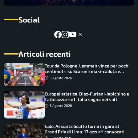
Social
Articoli recenti
Tour de Pologne, Lemmen vince per pochi
centimetri su Scaroni: maxi-caduta e
tappa accorciata
6 Agosto 2026
Europei atletica, Diaz-Furlani-Iapichino e
l’alto azzurro: l’Italia sogna nei salti
6 Agosto 2026
Judo, Assunta Scutto torna in gara al
Grand Prix di Lima: 17 azzurri convocati
6 Agosto 2026