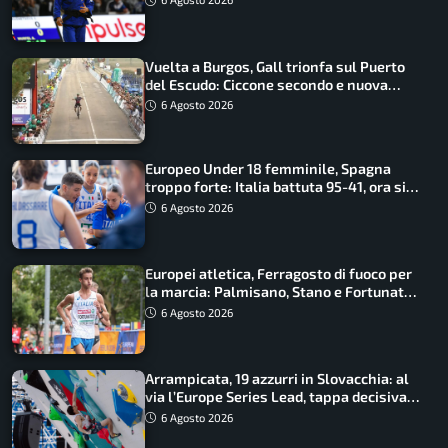
Vuelta a Burgos, Gall trionfa sul Puerto
del Escudo: Ciccone secondo e nuova
maglia di leader
6 Agosto 2026
Europeo Under 18 femminile, Spagna
troppo forte: Italia battuta 95-41, ora si
gioca il Mondiale
6 Agosto 2026
Europei atletica, Ferragosto di fuoco per
la marcia: Palmisano, Stano e Fortunato
guidano l’Italia
6 Agosto 2026
Arrampicata, 19 azzurri in Slovacchia: al
via l’Europe Series Lead, tappa decisiva
per la Speed
6 Agosto 2026