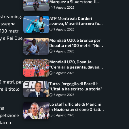
Marquez a Silverstone, il
programma e gli orari
7 Agosto 2026
 streaming.
ATP Montreal: Darderi
rassegna
avanza, Musetti ancora fuori
con Jodar
7 Agosto 2026
 100 metri
ay e Rai Due
Mondiali U20, è bronzo per
Doualla nei 100 metri: “Ho
scacciato l’ansia”
7 Agosto 2026
Mondiali U20, Doualla:
“C’era aria pesante, davano
le mascherine! Finale? Non
6 Agosto 2026
ho nulla da perdere”
0 metri, per
Tutto l’orgoglio di Barelli:
 il titolo
“L’Italia ha scritto la storia”
6 Agosto 2026
Lo staff ufficiale di Mancini
ima
in Nazionale: ci sono Oriali e
Bonucci, confermato un
ipetizione
6 Agosto 2026
ritorno
olacco