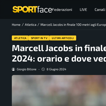
Federazioni
LIVE
Canali
/
/
Home
Atletica
Marcell Jacobs in finale 100 metri agli Euro
ATLETICA
SPORT IN TV
ULTIMI ARTICOLI
Marcell Jacobs in fina
2024: orario e dove ved
Giorgio Billone
-
8 Giugno 2024