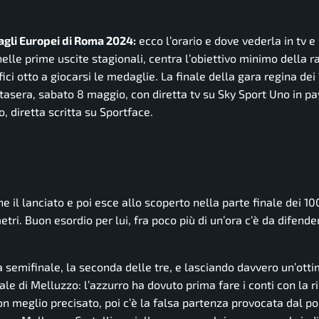
agli Europei di Roma 2024:
ecco l’orario e dove vederla in tv e
nelle prime uscite stagionali, centra l’obiettivo minimo della 
ci otto a giocarsi le medaglie. La finale della gara regina dei
stasera, sabato 8 maggio, con diretta tv su Sky Sport Uno in p
o, diretta scritta su
Sportface.
e il lanciato e poi esce allo scoperto nella parte finale dei 10
tri. Buon esordio per lui, fra poco più di un’ora c’è da difendere
a semifinale, la seconda delle tre, e lasciando davvero un’ott
ale di Melluzzo: l’azzurro ha dovuto prima fare i conti con la r
 meglio precisato, poi c’è la falsa partenza provocata dal p