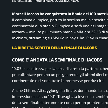
Marcell Jacobs - Foto di FIDAL COLOMBO/FIDAL
Marcell Jacobs ha conquistato la finale dei 100 metri 
Il campione olimpico, partito in sordina ma in crescita 
continentale allo stadio Olimpico e sarà uno dei magnifi
inizierà – minuto più, minuto meno – alle ore 22.53 di 
in chiaro, streaming su Sky Go in pay e Rai Play in chiar
LA DIRETTA SCRITTA DELLA FINALE DI JACOBS
COME E’ ANDATA LA SEMIFINALE DI JACOBS
10.05 in scioltezza per Jacobs, discreta la partenza, ben
poi rallentare persino un po’ gestendo gli ultimi dieci me
continentale e ci sono tutte le premesse per riuscirci.
Anche Chituru Ali raggiunge la finale, dominando la su
impressione col suo 10.11. Travagliata invece la semifin
della semifinale interamente corsa per un problema non