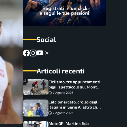
Social
Articoli recenti
Ciclismo, tre appuntamenti
oggi: spettacolo sul Mont
Ventoux, orari e come
7 Agosto 2026
vederli
Calciomercato, crollo degli
italiani in Serie A: altro che
svolta dopo il Mondiale
7 Agosto 2026
MotoGP: Martin sfida