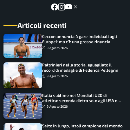
Articoli recenti
Ceccon annuncia 4 gare individuali agli
Europei: ma c’è una grossa rinuncia
9 Agosto 2026
Paltrinieri nella storia: eguagliato il
record di medaglie di Federica Pellegrini
9 Agosto 2026
Italia sublime nei Mondiali U20 di
atletica: seconda dietro solo agli USA nel
medagliere
9 Agosto 2026
Salto in lungo, Inzoli campione del mondo