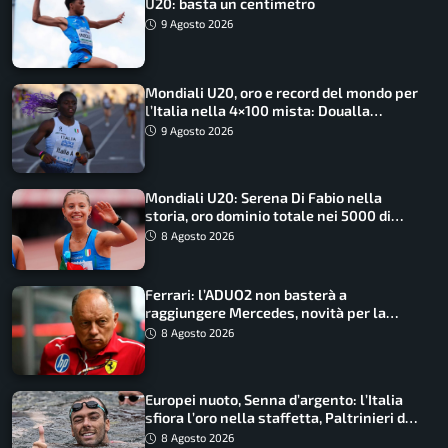
U20: basta un centimetro
9 Agosto 2026
Mondiali U20, oro e record del mondo per
l’Italia nella 4×100 mista: Doualla
straordinaria
9 Agosto 2026
Mondiali U20: Serena Di Fabio nella
storia, oro dominio totale nei 5000 di
marcia
8 Agosto 2026
Ferrari: l’ADUO2 non basterà a
raggiungere Mercedes, novità per la
Macarena
8 Agosto 2026
Europei nuoto, Senna d’argento: l’Italia
sfiora l’oro nella staffetta, Paltrinieri da
urlo, il bilancio azzurro
8 Agosto 2026