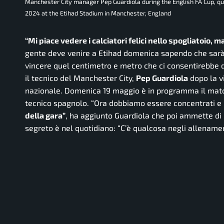
Manchester City manager Pep Guardiola during the English FA Cup, q
2024 at the Etihad Stadium in Manchester, England
“Mi piace vedere i calciatori felici nello spogliatoio,
gente deve venire a Etihad domenica sapendo che sarà di
vincere quel centimetro e metro che ci consentirebbe di 
il tecnico del Manchester City,
Pep Guardiola
dopo la vi
nazionale. Domenica 19 maggio è in programma il match
tecnico spagnolo.
“Ora dobbiamo essere concentrati e r
della gara”
,
ha aggiunto Guardiola che poi ammette di
segreto è nel quotidiano:
“C’è qualcosa negli allenament