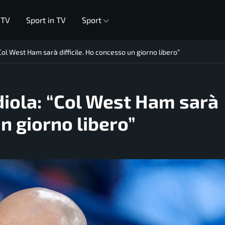
 TV
Sport in TV
Sport
Col West Ham sarà difficile. Ho concesso un giorno libero”
diola: “Col West Ham sarà
un giorno libero”