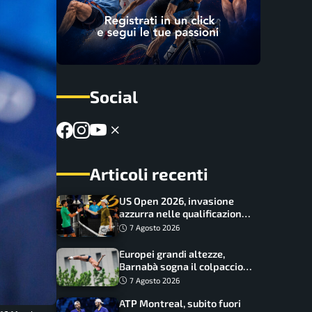
Social
Articoli recenti
US Open 2026, invasione
azzurra nelle qualificazioni:
17 italiani a caccia del main
7 Agosto 2026
draw
Europei grandi altezze,
Barnabà sogna il colpaccio:
è leader a metà gara, Baraldi
7 Agosto 2026
ancora in corsa
ATP Montreal, subito fuori