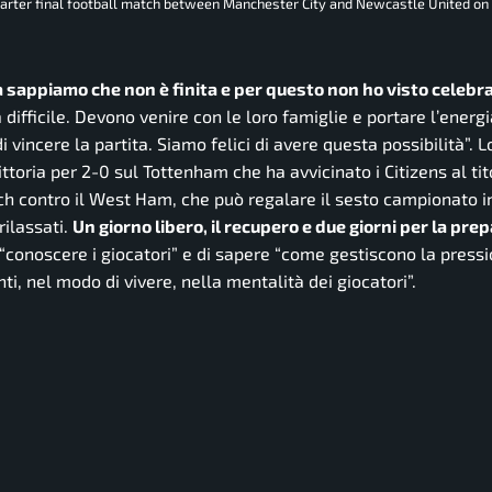
uarter final football match between Manchester City and Newcastle United on
 ma sappiamo che non è finita e per questo non ho visto celebr
fficile. Devono venire con le loro famiglie e portare l’energi
vincere la partita. Siamo felici di avere questa possibilità”.
Lo
ttoria per 2-0 sul Tottenham che ha avvicinato i Citizens al tit
 contro il West Ham, che può regalare il sesto campionato i
ilassati.
Un giorno libero, il recupero e due giorni per la pre
“conoscere i giocatori”
e di sapere
“come gestiscono la pressi
i, nel modo di vivere, nella mentalità dei giocatori”.