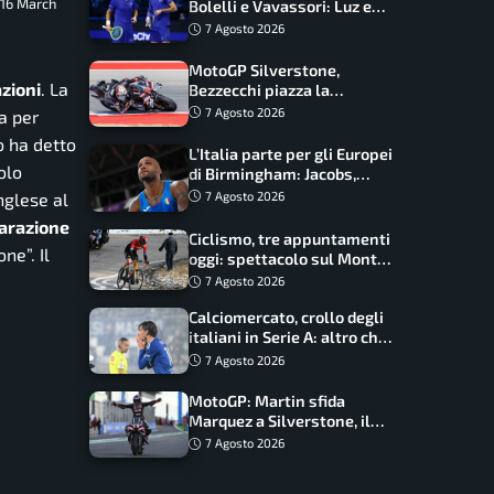
 16 March
Bolelli e Vavassori: Luz e
Matos fermano gli azzurri
7 Agosto 2026
MotoGP Silverstone,
azioni
. La
Bezzecchi piazza la
zampata: Aprilia domina,
7 Agosto 2026
a per
Bagnaia costretto al Q1
 ha detto
L’Italia parte per gli Europei
olo
di Birmingham: Jacobs,
Tamberi e Battocletti
nglese al
7 Agosto 2026
guidano una spedizione
parazione
record
Ciclismo, tre appuntamenti
one”.
Il
oggi: spettacolo sul Mont
Ventoux, orari e come
7 Agosto 2026
vederli
Calciomercato, crollo degli
italiani in Serie A: altro che
svolta dopo il Mondiale
7 Agosto 2026
MotoGP: Martin sfida
Marquez a Silverstone, il
programma e gli orari
7 Agosto 2026