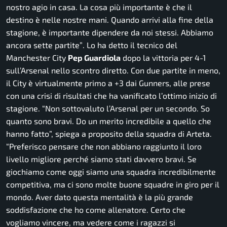
nostro agio in casa. La cosa più importante è che il
destino è nelle nostre mani. Quando arrivi alla fine della
stagione, è importante dipendere da noi stessi. Abbiamo
ancora sette partite”
. Lo ha detto il tecnico del
Manchester City
Pep Guardiola
dopo la vittoria per 4-1
sull’Arsenal nello scontro diretto. Con due partite in meno,
il City è virtualmente primo a +3 dai Gunners, alle prese
con una crisi di risultati che ha vanificato l’ottimo inizio di
stagione.
“Non sottovaluto l’Arsenal per un secondo. So
quanto sono bravi. Do un merito incredibile a quello che
hanno fatto”,
spiega a proposito della squadra di Arteta.
“Preferisco pensare che non abbiano raggiunto il loro
livello migliore perché siamo stati davvero bravi. Se
giochiamo come oggi siamo una squadra incredibilmente
competitiva, ma ci sono molte buone squadre in giro per il
mondo. Aver dato questa mentalità è la più grande
soddisfazione che ho come allenatore. Certo che
vogliamo vincere, ma vedere come i ragazzi si