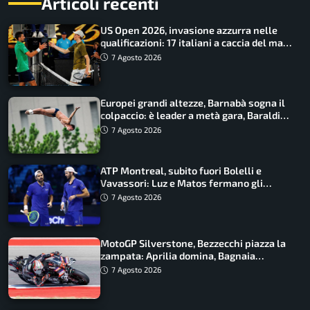
Articoli recenti
US Open 2026, invasione azzurra nelle
qualificazioni: 17 italiani a caccia del main
draw
7 Agosto 2026
Europei grandi altezze, Barnabà sogna il
colpaccio: è leader a metà gara, Baraldi
ancora in corsa
7 Agosto 2026
ATP Montreal, subito fuori Bolelli e
Vavassori: Luz e Matos fermano gli
azzurri
7 Agosto 2026
MotoGP Silverstone, Bezzecchi piazza la
zampata: Aprilia domina, Bagnaia
costretto al Q1
7 Agosto 2026