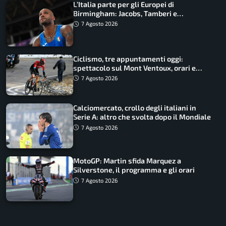
L’Italia parte per gli Europei di
Birmingham: Jacobs, Tamberi e
Battocletti guidano una spedizione
7 Agosto 2026
record
Ciclismo, tre appuntamenti oggi:
spettacolo sul Mont Ventoux, orari e
come vederli
7 Agosto 2026
Calciomercato, crollo degli italiani in
Serie A: altro che svolta dopo il Mondiale
7 Agosto 2026
MotoGP: Martin sfida Marquez a
Silverstone, il programma e gli orari
7 Agosto 2026