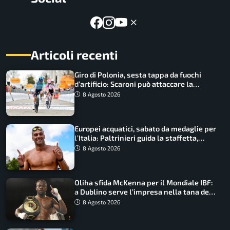
Articoli recenti
Giro di Polonia, sesta tappa da fuochi
d’artificio: Scaroni può attaccare la
maglia di Lemmen
8 Agosto 2026
Europei acquatici, sabato da medaglie per
l’Italia: Paltrinieri guida la staffetta,
Barnabà sogna l’oro dalle grandi altezze
8 Agosto 2026
Oliha sfida McKenna per il Mondiale IBF:
a Dublino serve l’impresa nella tana del
lupo
8 Agosto 2026