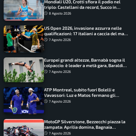
Mondiali U20, Crotti sfiora il podio nel
triplo: Castellani da record, Succo in
finale
8 Agosto 2026
US Open 2026, invasione azzurra nelle
qualificazioni: 17 italiani a caccia del main
draw
7 Agosto 2026
Europei grandi altezze, Barnabà sogna il
colpaccio: è leader a metà gara, Baraldi
ancora in corsa
7 Agosto 2026
ATP Montreal, subito fuori Bolelli e
Vavassori: Luz e Matos fermano gli
azzurri
7 Agosto 2026
MotoGP Silverstone, Bezzecchi piazza la
zampata: Aprilia domina, Bagnaia
costretto al Q1
7 Agosto 2026