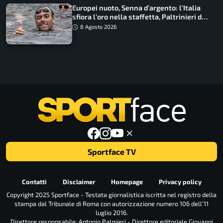
Europei nuoto, Senna d’argento: l’Italia
sfiora l’oro nella staffetta, Paltrinieri da
urlo, il bilancio azzurro
8 Agosto 2026
Sportface TV
Contatti
Disclaimer
Homepage
Privacy policy
Copyright 2025 Sportface - Testata giornalistica iscritta nel registro della
stampa dal Tribunale di Roma con autorizzazione numero 106 dell’11
luglio 2016.
Direttore responsabile: Antonio Palmieri - Direttore editoriale Giovanni