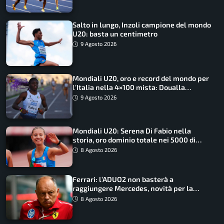
Salto in lungo, Inzoli campione del mondo
U20: basta un centimetro
9 Agosto 2026
Mondiali U20, oro e record del mondo per
l’Italia nella 4×100 mista: Doualla
straordinaria
9 Agosto 2026
Mondiali U20: Serena Di Fabio nella
storia, oro dominio totale nei 5000 di
marcia
8 Agosto 2026
Ferrari: l’ADUO2 non basterà a
raggiungere Mercedes, novità per la
Macarena
8 Agosto 2026