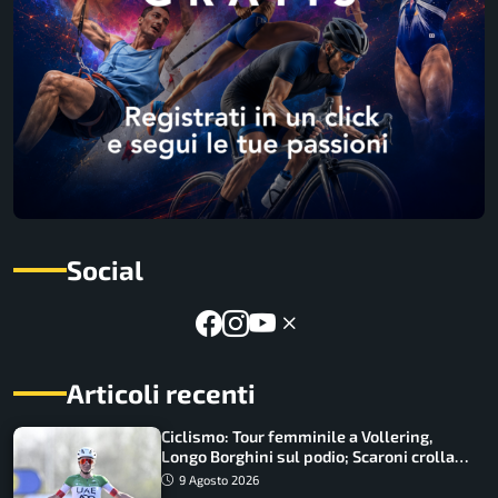
Social
Articoli recenti
Ciclismo: Tour femminile a Vollering,
Longo Borghini sul podio; Scaroni crolla
in Polonia
9 Agosto 2026