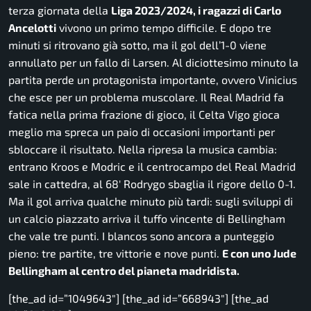
terza giornata della
Liga 2023/2024, i ragazzi di Carlo
Ancelotti
vivono un primo tempo difficile. E dopo tre
minuti si ritrovano già sotto, ma il gol dell’1-0 viene
annullato per un fallo di Larsen. Al diciottesimo minuto la
partita perde un protagonista importante, ovvero Vinicius
che esce per un problema muscolare. Il Real Madrid fa
fatica nella prima frazione di gioco, il Celta Vigo gioca
meglio ma spreca un paio di occasioni importanti per
sbloccare il risultato. Nella ripresa la musica cambia:
entrano Kroos e Modric e il centrocampo del Real Madrid
sale in cattedra, al 68′ Rodrygo sbaglia il rigore dello 0-1.
Ma il gol arriva qualche minuto più tardi: sugli sviluppi di
un calcio piazzato arriva il tuffo vincente di Bellingham
che vale tre punti. I blancos sono ancora a punteggio
pieno: tre partite, tre vittorie e nove punti.
E con uno Jude
Bellingham al centro del pianeta madridista.
[the_ad id=”1049643″] [the_ad id=”668943″] [the_ad