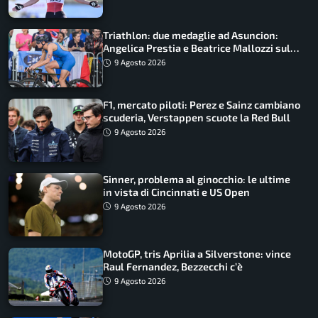
Triathlon: due medaglie ad Asuncion:
Angelica Prestia e Beatrice Mallozzi sul
podio
9 Agosto 2026
F1, mercato piloti: Perez e Sainz cambiano
scuderia, Verstappen scuote la Red Bull
9 Agosto 2026
Sinner, problema al ginocchio: le ultime
in vista di Cincinnati e US Open
9 Agosto 2026
MotoGP, tris Aprilia a Silverstone: vince
Raul Fernandez, Bezzecchi c’è
9 Agosto 2026