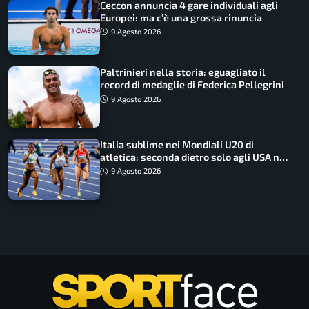
Ceccon annuncia 4 gare individuali agli
Europei: ma c’è una grossa rinuncia
9 Agosto 2026
Paltrinieri nella storia: eguagliato il
record di medaglie di Federica Pellegrini
9 Agosto 2026
Italia sublime nei Mondiali U20 di
atletica: seconda dietro solo agli USA nel
medagliere
9 Agosto 2026