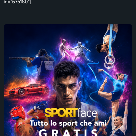
id=”676180″]