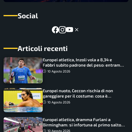
Social
Articoli recenti
Europei atletica, Inzoli vola a 8,34 e
Fabbri subito padrone del peso: entrambi
in finale col miglior risultato
10 Agosto 2026
Europei nuoto, Ceccon rischia di non
gareggiare per il costume: cosa è
successo
10 Agosto 2026
Europei atletica, dramma Furlani a
Birmingham: si infortuna al primo salto
ed esce in carrozzina
10 Agosto 2026