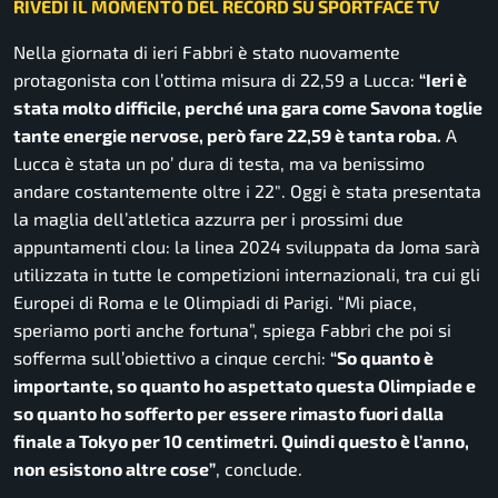
RIVEDI IL MOMENTO DEL RECORD SU SPORTFACE TV
Nella giornata di ieri Fabbri è stato nuovamente
protagonista con l’ottima misura di 22,59 a Lucca:
“Ieri è
stata molto difficile, perché una gara come Savona toglie
tante energie nervose, però fare 22,59 è tanta roba.
A
Lucca è stata un po’ dura di testa, ma va benissimo
andare costantemente oltre i 22″.
Oggi è stata presentata
la maglia dell’atletica azzurra per i prossimi due
appuntamenti clou: la linea 2024 sviluppata da Joma sarà
utilizzata in tutte le competizioni internazionali, tra cui gli
Europei di Roma e le Olimpiadi di Parigi.
“Mi piace,
speriamo porti anche fortuna”,
spiega Fabbri che poi si
sofferma sull’obiettivo a cinque cerchi:
“So quanto è
importante, so quanto ho aspettato questa Olimpiade e
so quanto ho sofferto per essere rimasto fuori dalla
finale a Tokyo per 10 centimetri. Quindi questo è l’anno,
non esistono altre cose”
, conclude.