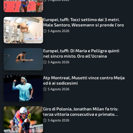
Europei, tuffi: Tocci settimo dai 3 metri.
Male Santoro, Wesemann si prende l’oro
5 Agosto 2026
Europei, tuffi: Di Maria e Pelligra quinti
nel sincro misto. Oro all’Ucraina
5 Agosto 2026
Atp Montreal, Musetti vince contro Meija
ed è ai sedicesimi
5 Agosto 2026
Giro di Polonia, Jonathan Milan fa tris:
terza vittoria consecutiva e primato
rafforzato
5 Agosto 2026