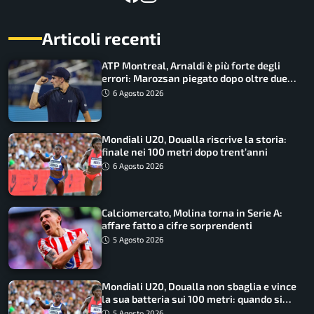
Articoli recenti
ATP Montreal, Arnaldi è più forte degli
errori: Marozsan piegato dopo oltre due
ore
6 Agosto 2026
Mondiali U20, Doualla riscrive la storia:
finale nei 100 metri dopo trent’anni
6 Agosto 2026
Calciomercato, Molina torna in Serie A:
affare fatto a cifre sorprendenti
5 Agosto 2026
Mondiali U20, Doualla non sbaglia e vince
la sua batteria sui 100 metri: quando si
disputano le finali
5 Agosto 2026